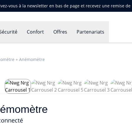
ivez-vous à la newsletter en bas de page et recevez une remise d
Sécurité
Confort
Offres
Partenariats
viomètre + Anémomètre
némomètre
connecté