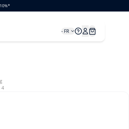
e 10%*
- FR