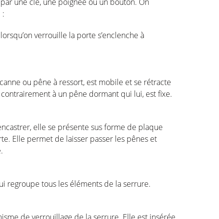
né par une clé, une poignée ou un bouton. On
e :
lorsqu’on verrouille la porte s’enclenche à
anne ou pêne à ressort, est mobile et se rétracte
 contrairement à un pêne dormant qui lui, est fixe.
à encastrer, elle se présente sus forme de plaque
rte. Elle permet de laisser passer les pênes et
e.
 qui regroupe tous les éléments de la serrure.
anisme de verrouillage de la serrure. Elle est insérée