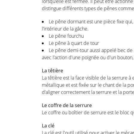
lorsqu’elle est fermée. Il peut être action
distingue différents types de pênes comm
Le pêne dormant est une pièce fixe qui, 
l’intérieur de la gâche.
Le pêne fourchu
Le pêne à quart de tour
Le pêne demi-tour aussi appelé bec de c
avec l’action d'une poignée ou d'un bouton,
La têtière
La têtière est la face visible de la serrure 
métallique et est fixée sur le chant de la po
d’aligner correctement la serrure et la port
Le coffre de la serrure
Le coffre ou boîtier de serrure est le bloc
La clé
La clé est l'outil utilisé pour activer le méc