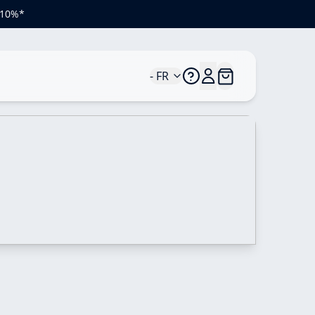
e 10%*
- FR