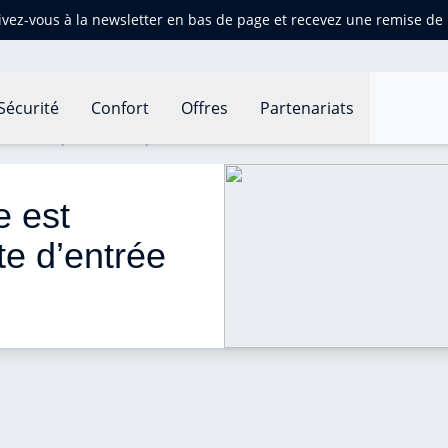
ivez-vous à la newsletter en bas de page et recevez une remise d
Sécurité
Confort
Offres
Partenariats
e est adaptée à votre porte d’entrée ?
e est 
te d’entrée 