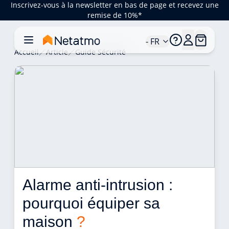
Inscrivez-vous à la newsletter en bas de page et recevez une
remise de 10%*
- FR
Accueil
Article
Guide Sécurité
Alarme anti-intrusion : 
pourquoi équiper sa 
maison 
?