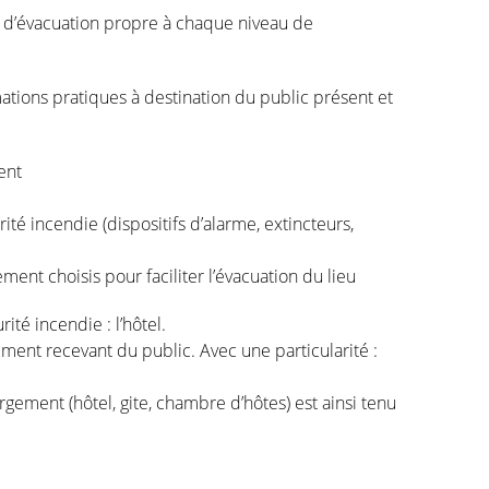
 d’évacuation propre à chaque niveau de
mations pratiques à destination du public présent et
ent
é incendie (dispositifs d’alarme, extincteurs,
nt choisis pour faciliter l’évacuation du lieu
ité incendie : l’hôtel.
sement recevant du public. Avec une particularité :
ement (hôtel, gite, chambre d’hôtes) est ainsi tenu
die dans chaque chambre ainsi qu’un plan
tel, près des escaliers.