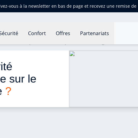
ivez-vous à la newsletter en bas de page et recevez une remise d
Sécurité
Confort
Offres
Partenariats
té incendie : que mettre sur le panneau d’affichage ?
ité 
e sur le 
e 
?