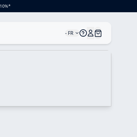
e 10%*
- FR