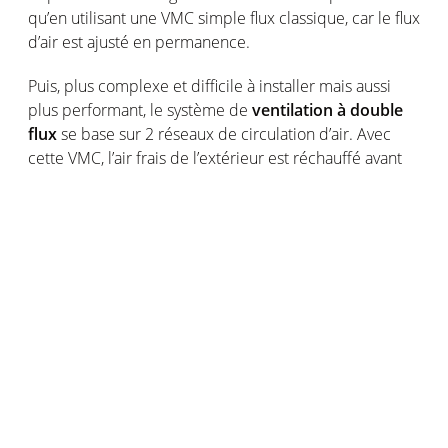
qu’en utilisant une VMC simple flux classique, car le flux
d’air est ajusté en permanence.
Puis, plus complexe et difficile à installer mais aussi
plus performant, le système de
ventilation à double
flux
se base sur 2 réseaux de circulation d’air. Avec
cette VMC, l’air frais de l’extérieur est réchauffé avant
d’arriver dans les pièces de la maison. Ainsi, pas de
courant d’air ni de déperditions d’énergie.
Hygroréglable, capable de rafraîchir en été et très
efficace, c’est aussi une solution plus chère que les
autres.
Notez que la VMC double flux peut aussi être
thermodynamique : il s’agit là de l’un des systèmes de
ventilation les plus performants du marché. Elle
combine une VMC double flux et une pompe à chaleur
géothermique pour aérer efficacement tout en
chauffant agréablement. Réversible, utilisant une