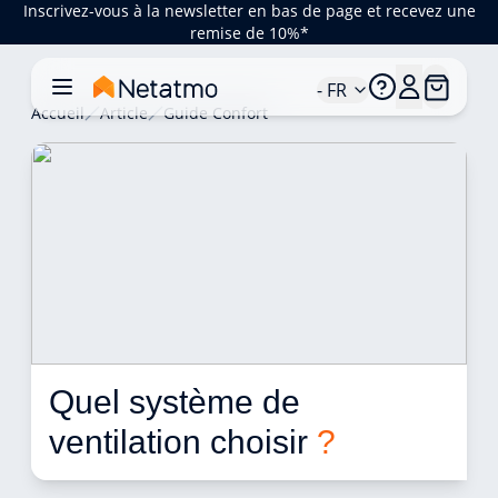
Inscrivez-vous à la newsletter en bas de page et recevez une
remise de 10%*
- FR
Accueil
Article
Guide Confort
Quel système de 
ventilation choisir 
?