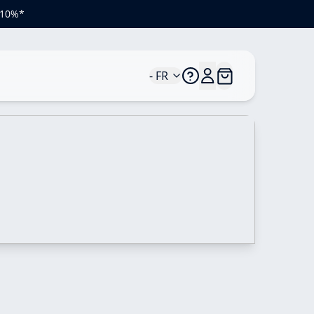
e 10%*
- FR