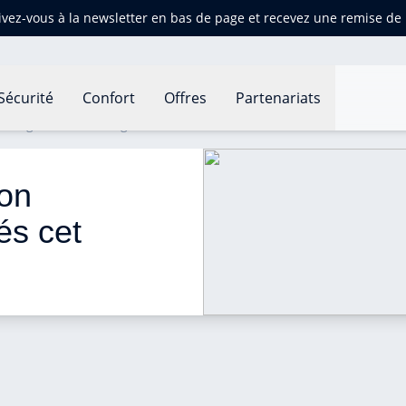
ivez-vous à la newsletter en bas de page et recevez une remise d
Sécurité
Confort
Offres
Partenariats
on logement à 19 degrés cet hiver ?
on 
és cet 