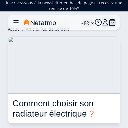
Inscrivez-vous à la newsletter en bas de page et recevez une
remise de 10%*
- FR
Accueil
Article
Guide Confort
Comment choisir son 
radiateur électrique 
?