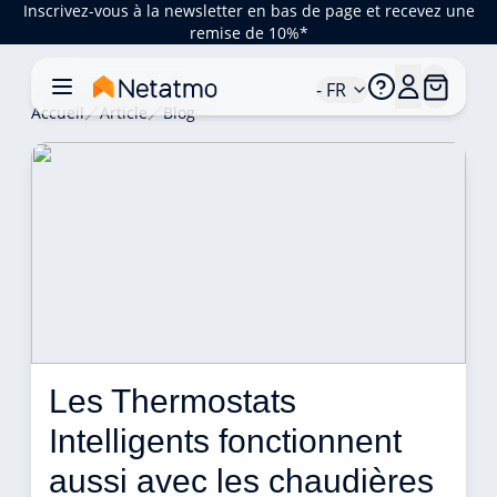
Inscrivez-vous à la newsletter en bas de page et recevez une
remise de 10%*
- FR
Accueil
Article
Blog
Les Thermostats 
Intelligents fonctionnent 
aussi avec les chaudières 