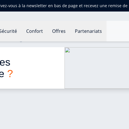
ivez-vous à la newsletter en bas de page et recevez une remise d
Sécurité
Confort
Offres
Partenariats
es d'énergie ?
es 
e 
?