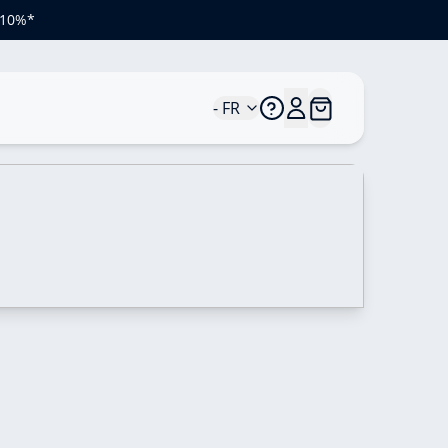
e 10%*
- FR