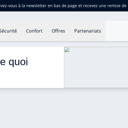
ivez-vous à la newsletter en bas de page et recevez une remise d
Sécurité
Confort
Offres
Partenariats
t il ?
de quoi 