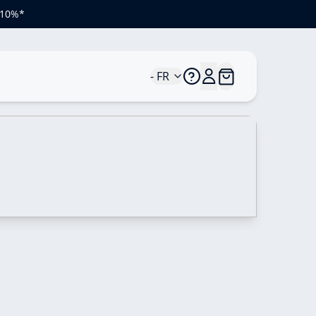
e 10%*
- FR