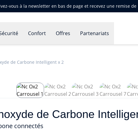
ivez-vous à la newsletter en bas de page et recevez une remise d
Sécurité
Confort
Offres
Partenariats
yde de Carbone Intelligent x 2
oxyde de Carbone Intelligen
bone connectés