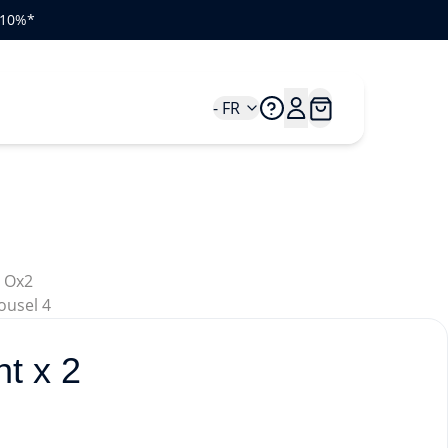
e 10%*
- FR
t x 2