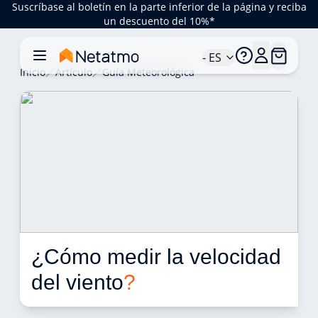
Suscríbase al boletín en la parte inferior de la página y reciba
un descuento del 10%*
- ES
Inicio
Artículo
Guía Meteorológica
¿Cómo medir la velocidad 
del viento
?