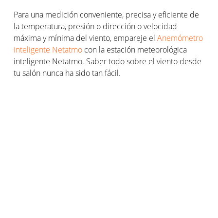
Para una medición conveniente, precisa y eficiente de
la temperatura, presión o dirección o velocidad
máxima y mínima del viento, empareje el
Anemómetro
inteligente Netatmo
con la estación meteorológica
inteligente Netatmo. Saber todo sobre el viento desde
tu salón nunca ha sido tan fácil.
Cómo medir la dirección del viento con
la escala Beaufort
La escala de Beaufort es una tabla para hacer
mediciones de la velocidad del viento por
aproximación. No da medidas exactas, pero tampoco
requiere un dispositivo de medición.
El principio de esta escala es analizar los efectos del
viento en personas, árboles y otros elementos para