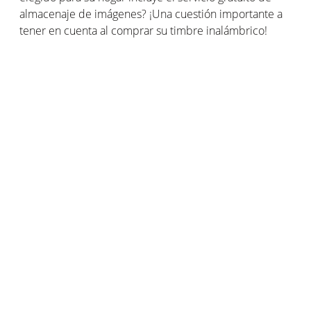
almacenaje de imágenes? ¡Una cuestión importante a
tener en cuenta al comprar su timbre inalámbrico!
13. Y, por último, ¡el precio!
Obviamente, el precio siempre es uno de los factores
determinantes al decidirse por un modelo u otro. En el
caso de un video portero, que es un elemento de
seguridad de la vivienda, no es recomendable elegir el
más básico ya que podría resultar ineficaz. Como
expertos en sistemas de seguridad, nuestro consejo es
elegir buen producto, con una adecuada relación
calidad/precio, que ofrezca todas las garantías.
¿Por qué optar por instalar un timbre inalámbrico?
La tecnología inalámbrica ofrece ventajas indudables:
No es preciso realizar instalación
Esto implica que no es necesario pagar a un técnico
para que haga la instalación del receptor, ni correr