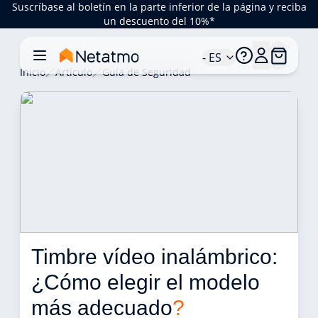
Suscríbase al boletín en la parte inferior de la página y reciba
un descuento del 10%*
- ES
Inicio
Artículo
Guía de Seguridad
Timbre vídeo inalámbrico: 
¿Cómo elegir el modelo 
más adecuado
?