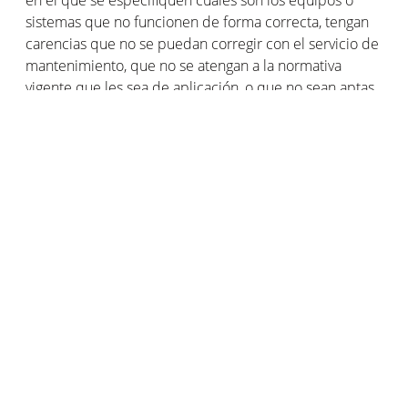
sistemas que no funcionen de forma correcta, tengan
carencias que no se puedan corregir con el servicio de
mantenimiento, que no se atengan a la normativa
vigente que les sea de aplicación, o que no sean aptas
para evitar el riesgo de incendio.
Conservar durante un periodo mínimo de 5 años,
todos los documentos justificativos de las reparaciones
y obras de mantenimiento que se lleven a cabo.
Certificar por escrito que las obras de
mantenimiento han sido efectuadas, haciendo constar
en qué elementos se han realizado dichas obras de
mantenimiento.
En los casos en los que la inspección de las
instalaciones de protección contra incendios no
estuviese regulada por ninguna normativa específica,
dicha inspección correrá a cargo de una entidad de
control autorizada. Esta entidad deberá realizar cada
10 años las inspecciones periódicas de las