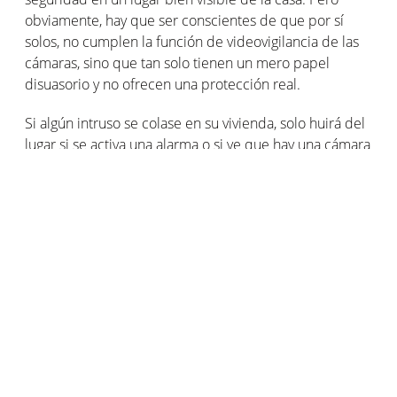
obviamente, hay que ser conscientes de que por sí
solos, no cumplen la función de videovigilancia de las
cámaras, sino que tan solo tienen un mero papel
disuasorio y no ofrecen una protección real.
Si algún intruso se colase en su vivienda, solo huirá del
lugar si se activa una alarma o si ve que hay una cámara
grabando sus movimientos. Las imágenes también
servirán como prueba para el seguro e incluso para la
policía si fuese necesario. En resumen, los carteles de
alarma son un sistema de protección pasivo mientras
que las alarmas y cámaras protegen de forma activa.
Hoy en día existen muchos tipos de alarmas y sistemas
de vigilancia inteligentes. Estos dispositivos inteligentes
para
puertas y ventanas
, con control a distancia,
permiten
visionar en directo las imágenes
grabadas en
su domicilio y accionar la alarma desde el lugar en que
usted se encuentre. ¡Y ya solo necesitará colocar el