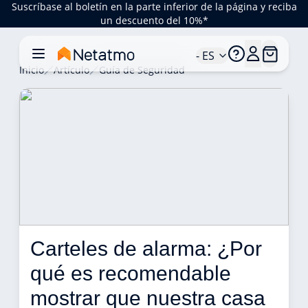
Suscríbase al boletín en la parte inferior de la página y reciba
un descuento del 10%*
- ES
Inicio
Artículo
Guía de Seguridad
Carteles de alarma: ¿Por 
qué es recomendable 
mostrar que nuestra casa 