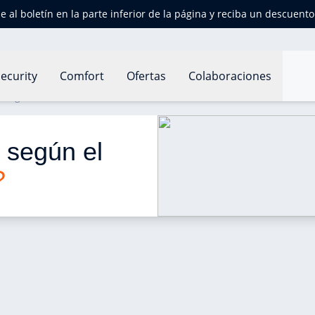
e al boletín en la parte inferior de la página y reciba un descuent
ecurity
Comfort
Ofertas
Colaboraciones
 según el área de tu vivienda?
 según el 
?