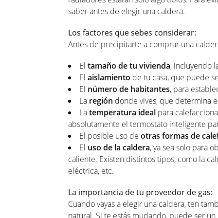
saber antes de elegir una caldera.
Los factores que sebes considerar:
Antes de precipitarte a comprar una caldera
El
tamaño de tu vivienda
, incluyendo l
El
aislamiento
de tu casa, que puede se
El
número de habitantes
, para estable
La
región
donde vives, que determina el
La
temperatura ideal
para calefacciona
absolutamente el termostato inteligente par
El posible uso de
otras formas de cale
El
uso de la caldera
, ya sea solo para o
caliente. Existen distintos tipos, como la 
eléctrica, etc.
La importancia de tu proveedor de gas:
Cuando vayas a elegir una caldera, ten tam
natural. Si te estás mudando, puede ser 