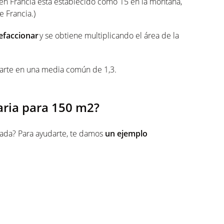
en Francia está establecido como 15 en la montaña,
de Francia.)
efaccionar
y se obtiene multiplicando el área de la
arte en una media común de 1,3.
aria para 150 m2?
nada? Para ayudarte, te damos
un ejemplo
ngamos que se sitúa en el norte de Francia, que
echo estándar (2,5 m) y que la temperatura deseada
5 kW
.
a caldera puede variar si sirve para producir agua
egar 10 kW para una familia numerosa
o
5
na caldera de entre
30 y 35 kW
sería lo ideal. Pero