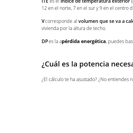
ITE
es el
índice de temperatura exterior
(
12 en el norte, 7 en el sur y 9 en el centro 
V
corresponde al
volumen que se va a cal
vivienda por la altura de techo.
DP
es la a
pérdida energética
, puedes bas
¿Cuál es la potencia neces
¿El cálculo te ha asustado? ¿No entiendes 
concreto para una casa de 150 m2
. Supo
tiene un buen aislamiento, una altura de t
es de 20 °C: se necesita
una caldera de 2
Este es el mínimo
, ya que la potencia de l
caliente sanitaria. En ese caso,
hay que agr
kW para una pareja sin hijos
: entonces, u