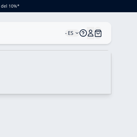
o del 10%*
- ES