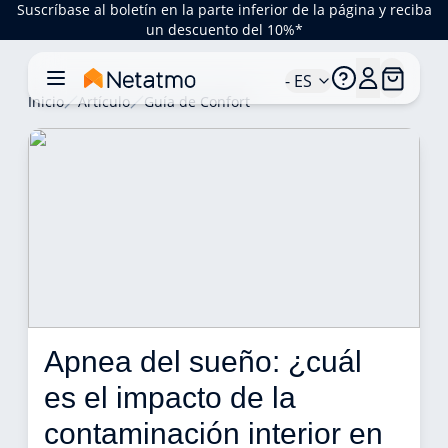
Suscríbase al boletín en la parte inferior de la página y reciba
un descuento del 10%*
- ES
Inicio
Artículo
Guía de Confort
Apnea del sueño: ¿cuál 
es el impacto de la 
contaminación interior en 