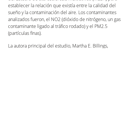
establecer la relación que existía entre la calidad del
sueño y la contaminación del aire. Los contaminantes
analizados fueron, el NO2 (dióxido de nitrógeno, un gas
contaminante ligado al tráfico rodado) y el PM2.5
(partículas finas).
La autora principal del estudio, Martha E. Billings,
profesora adjunta de medicina en la Universidad de
Washington, concluyó: "Pensamos que era probable
que hubiera alguna relación, ya que la contaminación
del aire provoca irritación, hinchazón y congestión de
las vías respiratorias superiores y también puede
afectar a las vías respiratorias superiores, al sistema
nervioso central y a las áreas del cerebro que controlan
los patrones de respiración y el sueño.
Los números hablan por sí mismos: durante un
período de 5 años, el grupo que tenía los niveles más
altos de NO2 tenía un 60% más de probabilidades de