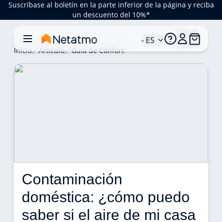
Suscríbase al boletín en la parte inferior de la página y reciba
un descuento del 10%*
- ES
Inicio
Artículo
Guía de Confort
Contaminación 
doméstica: ¿cómo puedo 
saber si el aire de mi casa 