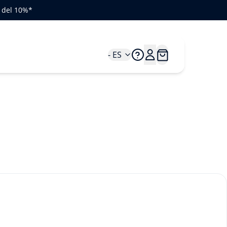
o del 10%*
- ES