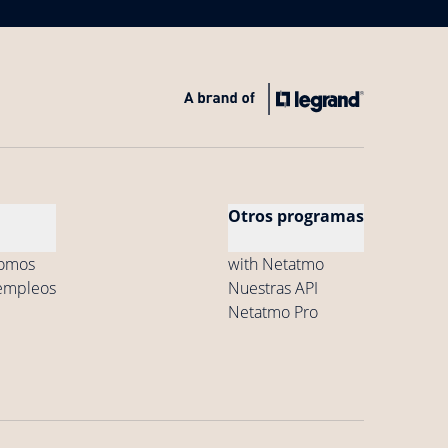
Otros programas
somos
with Netatmo
empleos
Nuestras API
Netatmo Pro