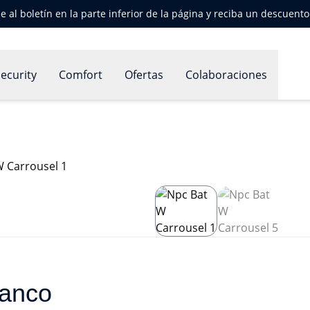
e al boletín en la parte inferior de la página y reciba un descuent
ecurity
Comfort
Ofertas
Colaboraciones
lanco