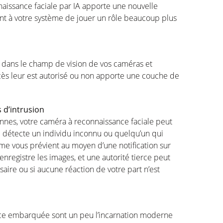
nnaissance
faciale
par IA
apporte
une
nouvelle
nt
à
votre
système
de
jouer
un
rôle
beaucoup plus
dans le
champ
de vision de
vos
caméras
et
cès
leur
est
autorisé
ou
non
apporte
une
couche de
s
d’intrusion
nnes
,
votre
caméra
à reconnaissance
faciale
peut
e
détecte
un
individu
inconnu
ou
quelqu’un
qui
ème
vous
prévient
au
moyen
d’une
notification sur
enregistre
les images, et
une
autorité
tierce
peut
saire
ou
si
aucune
réaction
de
votre
part
n’est
nce
embarquée
sont
un peu
l’incarnation
moderne