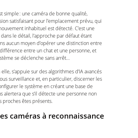
st
simple :
une
caméra
de bonne
qualité
,
ision
satisfaisant
pour
l’emplacement
prévu
, qui
mouvement
inhabituel
est
détecté
.
C’est
une
s dans le
détail
,
l’approche
par
défaut
étant
ans
aucun
moyen
d’opérer
une
distinction entre
différence
entre un chat et
une
personne
, et
ystème
se
déclenche
sans
arrêt
…
à
elle
,
s’appuie
sur des
algorithmes
d’IA
avancés
ous surveillance et,
en
particulier, discerner les
onfigurer
le
système
en
créant
une
base de
us
alertera
que
s’il
détecte
une
personne
non
s
proches
êtes
présents
.
es
caméras
à reconnaissance