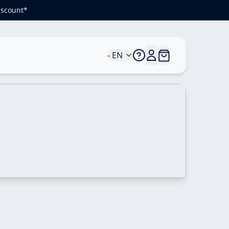
iscount*
- EN