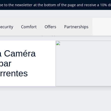
be to the newsletter at the bottom of the page and receive a 10% d
ecurity
Comfort
Offers
Partnerships
méra Intérieure Advance par rapport à ses concurrentes
a Caméra 
par 
rrentes