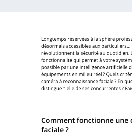
Longtemps
réservées
à la
sphère
profes
désormais
accessibles
aux
particuliers
… 
révolutionnent
la
sécurité
au
quotidien
.
fonctionnalité
qui
permet
à
votre
systèm
possible par
une
intelligence
artificielle
d
équipements
en
milieu
réel
? Quels
critè
caméra
à reconnaissance
faciale
? En qu
distingue-t-
elle
de
ses
concurrentes
?
Fa
Comment
fonctionne
une
faciale
?