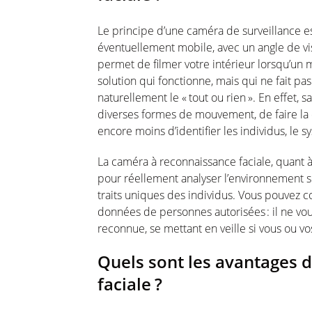
Le
principe
d’une
caméra
de surveillance
e
éventuellement
mobile, avec un angle de v
permet
de
filmer
votre
intérieur
lorsqu’un
solution qui
fonctionne
,
mais
qui ne fait pa
naturellement
le « tout
ou
rien ». En
effet
, s
diverses
formes
de
mouvement
, de faire la
encore
moins
d’identifier
les
individus
, le
s
La
caméra
à reconnaissance
faciale
, quant 
pour
réellement
analyser
l’environnement
s
traits
uniques
des
individus
. Vous
pouvez
c
données de
personnes
autorisées
: il ne
vo
reconnue
, se
mettant
en
veille
si
vous
ou
vo
Quels
sont
les
avantages
d
faciale
?