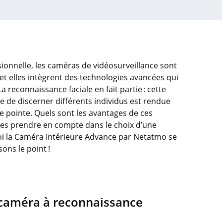
sionnelle
, les
caméras
de
vidéosurveillance
sont
et
elles
intègrent
des technologies
avancées
qui
 La reconnaissance
faciale
en
fait
partie
:
cette
e
de discerner
différents
individus
est
rendue
e pointe. Quels
sont
les
avantages
de
ces
res
prendre
en
compte
dans le cho
ix
d’une
oi
la
Caméra
Intérieure
Advance par
Netatmo
se
isons
le
point !
caméra
à reconnaissance