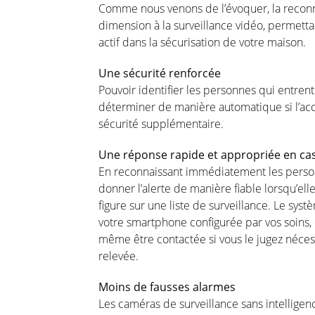
Comme nous
venons
de
l’évoquer
, la reco
dimension à la surveillance
vidéo
,
permetta
actif
dans la
sécurisation
de
votre
maison
.
Une
sécurité
renforcée
Pouvoir
identifier les
personnes
qui
entrent
déterminer
de manière
automatique
si
l’ac
sécurité
supplémentaire
.
Une
réponse
rapide
et
appropriée
en
ca
En
reconnaissant
immédiatement
les
perso
donner
l’alerte
de manière
fiable
lorsqu’ell
figure sur
une
liste
de surveillance. Le
syst
votre
smartphone
configurée
par
vos
soins
,
même
être
contactée
si
vous
le
jugez
néces
relevée
.
Moins
de
fausses
alarmes
Les
caméras
de surveillance sans intellige