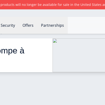
r products will no longer be available for sale in the United States
Security
Offers
Partnerships
e à chaleur air air ?
ompe à 