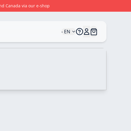
 and Canada via our e-shop
- EN