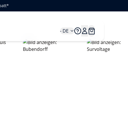
batt*
- DE