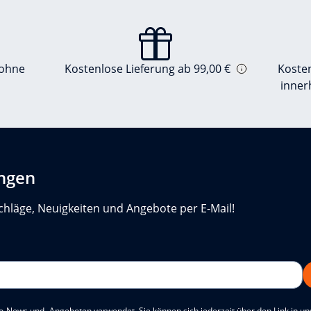
 ohne
Kostenlose Lieferung ab 99,00 €
Koste
inner
ungen
chläge, Neuigkeiten und Angebote per E-Mail!
o-News und -Angeboten verwendet. Sie können sich jederzeit über den Link in u