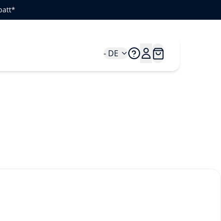
batt*
- DE