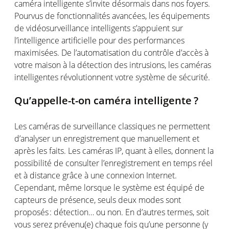
caméra
intelligente
s’invite
désormais
dans
nos
foyers.
Pourvus
de
fonctionnalités
avancées
, les
équipements
de
vidéosurveillance
intelligent
s
s
’appuient
sur
l
’intelligence
a
rtificielle
pour des performances
m
aximisées
.
De
l
’automatisation
du
c
ontrôle
d
’accès
à
v
otre
m
aison
à la
d
étection
des intrusions, les
c
améras
i
ntelligentes
r
évolutionnent
v
otre
s
ystème
de
s
écurité
.
Qu’appelle
-t-on
caméra
intelligente
?
Les
caméras
de surveillance
classiques
ne
permettent
d’analyser
un
enregistrement
que
manuellement
et
après les faits. Les
caméras
IP, quant à
elles
,
donnent
la
possibilité
de consulter
l’enregistrement
en
temps
réel
et à distance grâce à
une
connexion
Internet.
Cependant
,
même
lorsque
le
système
est
équipé
de
capteurs
de
présence
, seuls deux modes
sont
proposés
:
détection
…
ou
non. En
d’autres
termes
,
soit
vous
serez
prévenu
(e)
chaque
fois
qu’une
personne
(y