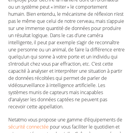
ou
un
système
peut
«
imiter
» le
comportement
humain
. Bien entendu, le
mécanisme
de
réflexion
n’est
pas le
même
que
celui
de
notre
cerveau
,
mais
s’appuie
sur
une
immense
quantité
de données pour
produire
un
résultat
logique
. Dans le
cas
d’une
caméra
intelligente
,
il
peut
par
exemple
s’agir
de
reconnaître
une
personne
ou
un animal, de faire la
différence
entre
quelqu’un
qui
sonne
à
votre
porte
et un
individu
qui
s’introduit
chez
vous
par effraction, etc.
C’est
cette
capacité
à
analyser
et
interpréter
une
situation
à
partir
de données
récoltées
qui
permet
de
parler
de
vidéosurveillance
à intelligence
artificielle
. Les
systèmes
munis
de
capteurs
mais
incapables
d’analyser
les données
captées
ne
peuvent
pas
recevoir
cette
appellation.
Netatmo
vous
propose
une
gamme
d’équipements
de
sécurité co
n
nectée
pour
vous
faciliter
le
quotidien
et