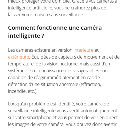
mieux
protéger
votre
domicile. Grâce à
vos
caméras
à
intelligence
artificielle
,
vous
ne
craindrez
plus de
laisser
votre
maison
sans surveillance.
Comment
fonctionne
une
caméra
intelligente
?
Les
caméras
existent
en
version
intéri
e
ure
et
extérieure
.
Équipées
de
capteurs
de
mouvement
et de
température
, de la vision nocturne,
mais
aussi
d’un
système
de reconnaissance des visages,
elles
sont
capables
de
réagir
immédiatement
en
cas
de
détection
d’une
situation
anormale
(effraction,
incendie
, etc.).
Lorsqu’un
problème
est
identifié
,
votre
caméra
de
surveillance
intelligente
vous
avertit
automatiquement
sur votre smartphone
et vous permet
de voir en direct
les images de votre caméra
.
Vous pouvez donc avertir