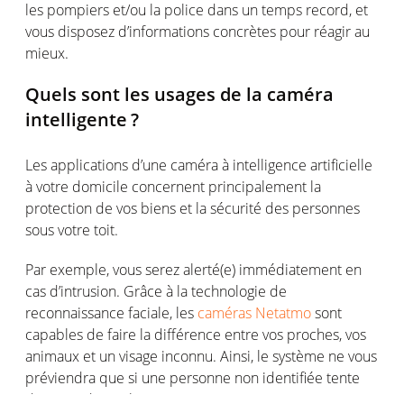
l
es pompiers et/
ou
la police
dans un temps record,
et
vous
dispose
z
d’informations
concrètes
pour
réagir
au
mieux
.
Quels
sont
les usages de la
caméra
intelligente
?
Les applications
d’une
caméra
à intelligence
artificielle
à
votre
domicile
concernent
principalement
la
protection de
vos
biens
et la
sécurité
des
personnes
sous
votre
toit
.
Par
exemple
,
vous
serez
alerté
(e)
immédiatement
en
cas
d’intrusion
. Grâce à la
technologie
de
reconnaissance
faciale
, les
c
améras
Netatmo
sont
capables
de faire la
différence
entre
vos
proches
,
vos
animaux
et un visage inconnu.
Ainsi
, le
système
ne
vous
préviendra
que
si
une
personne
non
identifiée
tente
de
s’introduire
chez
vous
.