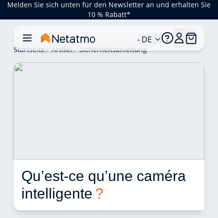
Melden Sie sich unten für den Newsletter an und erhalten Sie
10 % Rabatt*
- DE
Startseite
Artikel
Sicherheitsanleitung
Qu’est-ce qu’une caméra 
intelligente 
?