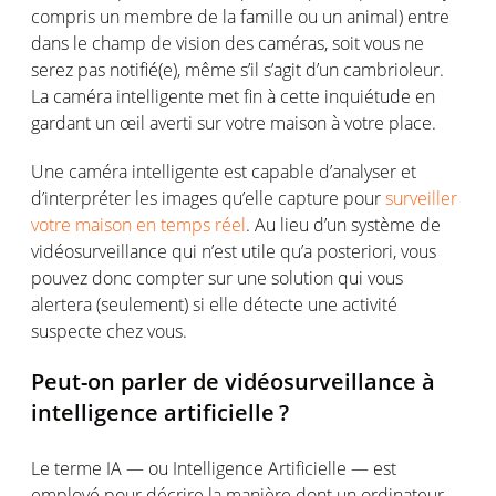
compris
un
membre
de la
famille
ou
un animal) en
tre
dans le
champ
de vision des
caméras
,
soit
vous
ne
serez
pas
notifié
(e),
même
s’il
s’agit
d’un
cambrioleur
.
La
caméra
intelligente
met fin à
cette
inquiétude
en
gardant un
œil
averti
sur
votre
maison
à
votre
place.
Une
caméra
intelligente
est
capable
d’analyser
et
d’interpréter
les images
qu’elle
capture pour
surveiller
votre maison en temps réel
. Au lieu d’un
système
de
vidéosurveillance
qui
n’est
utile
qu’a
posteriori,
vous
pouvez
donc
compter
sur
une
solution qui
vous
alertera
(
seulement
)
si
elle
détecte
une
activité
suspecte
chez
vous
.
Peut
-on
parler
de
vidéosurveillance
à
intelligence
artificielle
?
Le
terme
IA —
ou
Intelligence
Artificielle
—
est
employé
pour
décrire
la manière
dont
un
ordinateur