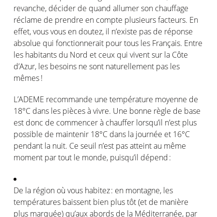
revanche,
décider
de
quand
allumer
son
chauffage
réclame de prendre
en
compte
plusieurs
facteurs
. En
effet
,
vous
vous
en
doutez
, il
n’existe
pas de
réponse
absolue
qui
fonctionnerait
pour
tous
les Français. Entre
les habitants du Nord et
ceux
qui
vivent
sur la Côte
d’Azur, les
besoins
ne
sont
naturellement
pas les
mêmes
!
L’ADEME
recommande
une
température
moyenne
de
18°C dans les
pièces
à vivre. Une bonne
règle
de base
est
donc
de commencer à chauffer
lorsqu’il
n’est
plus
possible de
maintenir
18°C dans la
journée
et 16°C
pendant la nuit
. Ce
seuil
n’est
pas
atteint
au
même
moment par tout le monde,
puisqu’il
dépend
:
De la
région
où
vous
habitez
:
en
montagne
, les
températures
baissent
bien plus
tôt
(et de manière
plus
marquée
)
qu’aux
abords de la
Méditerranée
, par