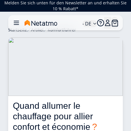
Melden Sie sich unten für den Newsletter an und erhalten Sie
10 % Rabatt*
- DE
Startseite
Artikel
Komfortführer
Quand allumer le 
chauffage pour allier 
confort et économie 
?