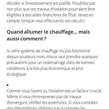
décider
si
l’investissement
est
justifié
.
N’oubliez
pas
non plus
que
vos
travaux
d’isolation
pourraient
être
éligibles
à des aides
financières
de
l’État
:
tenez-en
compte
lorsque
vous
effectuerez
vos
calculs
!
Quand
allumer
le
chauffage
…
mais
aussi
comment ?
Si
votre
système
de
chauffage
n’a
pas
fonctionné
depuis
plusieurs
mois
,
mieux
vaut
prendre
quelques
précautions
pour un
redémarrage
dans de
bonnes
conditions, à la
fois
plus
économique
et plus
écologique
:
Comme nous
l’avons
vu,
l’isolation
est
un
facteur
crucial.
Même
si
vous
n’entreprenez
pas de travaux
d’envergure
,
vérifiez
les
ouvertures
. Si
vous
constatez
des
déperditions
,
n’hésitez
pas à
colmater
les