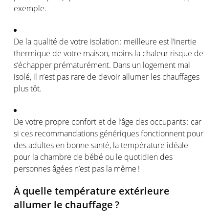
exemple
.
De la
qualité
de
votre
isolation :
meilleure
est
l’inertie
thermique
de
votre
maison
,
moins
la
chaleur
risque
de
s’échapper
prématurément
. Dans un
logement
mal
isolé
, il
n’est
pas rare de devoir
allumer
les
chauffages
plus
tôt
.
De
votre
propre
confort
et de
l’âge
des
occupants :
car
si
ces
recommandations
génériques
fonctionnent
pour
des
adultes
en
bonne santé, la
température
idéale
pour la chambre de
bébé
ou
le
quotidien
des
personnes
âgées
n’est
pas la
même
!
À quelle
température
extérieure
allumer
le
chauffage
?