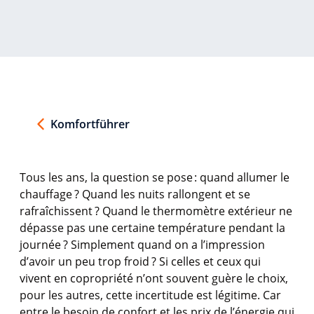
Komfortführer
Tous les
ans
, la question se
pose :
quand
allumer
le
chauffage
? Quand les
nuits
rallongent
et se
rafraîchissent
? Quand le
thermomètre
extérieur
ne
dépasse
pas
une
certaine
température
pendant la
journée
? Simplement
quand
on a
l’impression
d’avoir
un peu trop
froid
? Si
celles
et
ceux
qui
vivent
en
copropriété
n’ont
souvent
guère
le choix,
pour les
autres
,
cette
incertitude
est
légitime
. Car
entre le
besoin
de
confort
et les prix de
l’énergie
qui