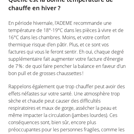
chauffe
en
hiver ?
En
période
hivernale
,
l’ADEME
recommande
une
température
de 18°-19°C dans les
pièces
à vivre et de
16°C dans les
chambres
.
Moins
, et
votre
confort
thermique
risque
d’en
pâtir
. Plus, et
ce
sont
vos
factures qui
vous
le
feront
sentir
. Eh
oui
,
chaque
degré
supplémentaire
fait augmenter
votre
facture
d’énergie
de 7
% :
de quoi faire
pencher
la balance
en
faveur
d’un
bon pull et de grosses
chaussettes
!
Rappelons
également
que trop chauffer
peut
avoir
des
effets
néfastes
sur
votre
santé. Une
atmosphère
trop
sèche
et
chaude
peut
causer des
difficultés
respiratoires
et
maux
de gorge,
assécher
la
peau
et
même
impacter
la circulation (jambes
lourdes
).
Ces
conséquences
sont
, bien
sûr
, encore plus
préoccupantes
pour les
personnes
fragiles
,
comme
les