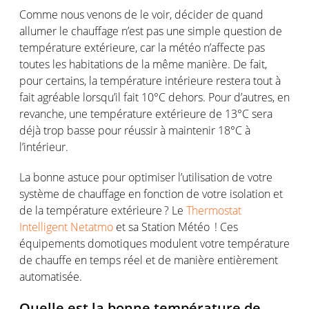
Comme nous
venons
de le
voir
,
décider
de
quand
allumer
le
chauffage
n’est
pas
une
simple question de
température
extérieure
, car la
météo
n’affecte
pas
toutes
les habitations de la
même
manière. De
fait
,
pour
certains
, la
température
intérieure
restera
tout à
fait
agréable
lorsqu’il
fait 10°C dehors. Pour
d’autres
,
en
revanche,
une
température
extérieure
de 13°C sera
déjà trop
basse
pour
réussir
à
maintenir
18°C à
l’intérieur
.
La bonne
astuce
pour
optimiser
l’utilisation
de
votre
système
de
chauffage
en
fonction
de
votre
isolation et
de la
température
extérieure
? Le
T
hermostat
I
ntelligent Netatmo
et
sa
S
tation
M
étéo
!
Ces
équipements
domotiques
modulent
votre
température
de
chauffe
en
temps
réel
et de manière
entièrement
automatisée
.
Quelle
est
la bonne
température
de