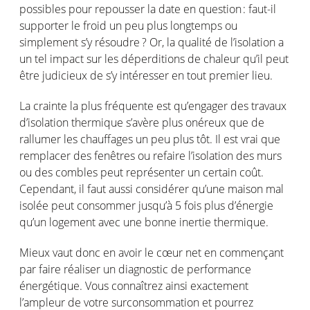
possibles pour
repousser
la date
en
question :
faut-il
supporter le
froid
un peu plus
longtemps
ou
simplement
s’y
résoudre
?
Or,
la
qualité
de
l’isolation
a
un
tel
impact sur les
déperditions
de
chaleur
qu’il
peut
être
judicieux
de
s’y
intéresser
en
tout premier lieu.
La
crainte
la plus
fréquente
est
qu’engager
des travaux
d’isolation
thermique
s’avère
plus
onéreux
que de
rallumer
les
chauffages
un peu plus
tôt
. Il
est
vrai
que
remplacer
des
fenêtres
ou
refaire
l’isolation
des
murs
ou
des combles
peut
représenter
un certain
coût
.
Cependant
, il faut
aussi
considérer
qu’une
maison
mal
isolée
peut
consommer
jusqu’à
5
fois
plus
d’énergie
qu’un
logement
avec
une
bonne
inertie
thermique
.
Mieux
vaut
donc
en
avoir
le
cœur
net
en
commençant
par faire
réaliser
un diagnostic
de performance
énergétique
. Vous
connaîtrez
ainsi
exactement
l’ampleur
de
votre
surconsommation
et
pourrez