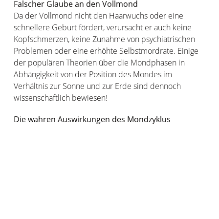
Falscher Glaube an den Vollmond
Da der Vollmond nicht den Haarwuchs oder eine
schnellere Geburt fördert, verursacht er auch keine
Kopfschmerzen, keine Zunahme von psychiatrischen
Problemen oder eine erhöhte Selbstmordrate. Einige
der populären Theorien über die Mondphasen in
Abhängigkeit von der Position des Mondes im
Verhältnis zur Sonne und zur Erde sind dennoch
wissenschaftlich bewiesen!
Die wahren Auswirkungen des Mondzyklus
Studien haben gezeigt, dass unser Schlaf in Zeiten des
Vollmonds (das Gegenteil vom Neumond) gestört ist.
Menschen schlafen weniger gut und weniger tief. Und
wie Sie wahrscheinlich wissen, ist das Phänomen der
Gezeiten real und hängt vom Mond ab. Tatsächlich ist
es die kombinierte Anziehungskraft von Sonne und
Mond, die die Ozeane der Erde verformt und den
Meeresspiegel jeden Tag um mehrere Meter steigen