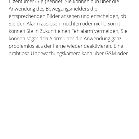
Eigentümer (Sie!) sendet. Sie können nun über die
Anwendung des Bewegungsmelders die
entsprechenden Bilder ansehen und entscheiden, ob
Sie den Alarm auslösen möchten oder nicht. Somit
können Sie in Zukunft einen Fehlalarm vermeiden. Sie
können sogar den Alarm über die Anwendung ganz
problemlos aus der Ferne wieder deaktivieren. Eine
drahtlose Überwachungskamera kann über GSM oder
WLAN verbunden sein. Bei Verbindung über GSM
werden Sie im Falle einer registrierten Bewegung per
SMS informiert, während Sie für eine Verbindung per
WLAN auf mobiles Internet angewiesen sind und über
die App informiert werden. Diese App ist mit dem
gesamten Sicherheitspaket von Netatmo kompatibel
und unterstützt den Nutzer dabei, alle Funktionen des
Sicherheitszubehörs zu entdecken und richtig zu
nutzen.