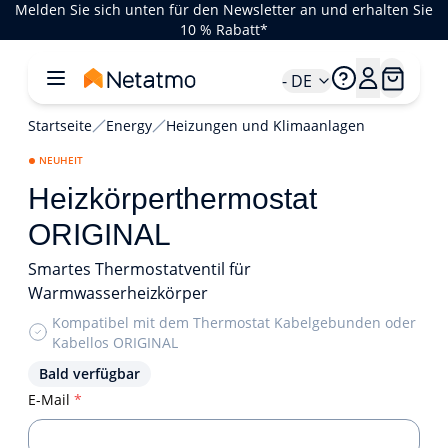
Melden Sie sich unten für den Newsletter an und erhalten Sie
10 % Rabatt*
- DE
Startseite
Energy
Heizungen und Klimaanlagen
NEUHEIT
Heizkörperthermostat
ORIGINAL
Smartes Thermostatventil für
Warmwasserheizkörper
Kompatibel mit dem Thermostat Kabelgebunden oder
Kabellos ORIGINAL
Bald verfügbar
E-Mail
*