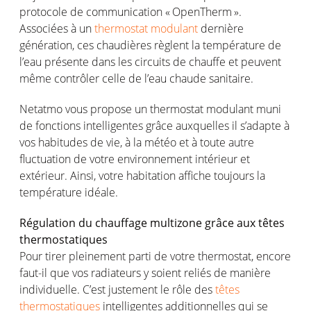
protocole
de communication «
OpenTherm
».
Associées
à un
thermostat modulant
dernière
génération
,
ces
chaudières
règlent
la
température
de
l’eau
présente
dans les circuits de
chauffe
et
peuvent
même
contrôler
celle
de
l’eau
chaude
sanitaire.
Netatmo
vous
propose un thermostat
modulant
muni
de
fonctions
intelligentes
grâce
auxquelles
il
s’adapte
à
vos
habitudes de vie, à la
météo
et à
toute
autre
fluctuation de
votre
environnement
intérieur
et
extérieur
.
Ainsi
,
votre
habitation affiche
toujours
la
température
idéale
.
Régulation
du
chauffage
multizone grâce aux
têtes
thermostatiques
Pour
tirer
pleinement
parti de
votre
thermostat, encore
faut-il que
vos
radiateurs
y
soient
reliés
de manière
individuelle
.
C’est
justement
le
rôle
des
têtes
thermostatiques
intelligentes
additionnelles
qui se