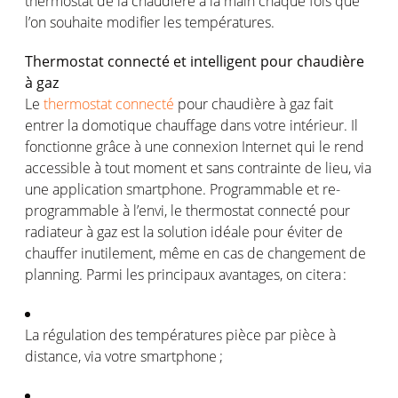
thermostat de la
chaudière
à la main
chaque
fois
que
l’on
souhaite
modifier les
températures
.
Thermostat
connecté
et intelligent pour
chaudière
à
gaz
Le
thermostat connecté
pour
chaudière
à
gaz
fait
entrer
la
domotique
chauffage
dans
votre
intérieur
. Il
fonctionne
grâce à
une
connexion
Internet qui le rend
accessible à tout moment et sans
contrainte
de lieu, via
une
application smartphone. Programmable et
re-
programmable
à
l’envi
, le thermostat
connecté
pour
radiateur
à
gaz
est
la solution
idéale
pour
éviter
de
chauffer
inutilement
,
même
en
cas
de
changement
de
planning. Parmi les
principaux
avantages
, on
citera
:
La
régulation
des
températures
pièce par pièce à
distance, via
votre
smartphone ;