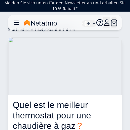
Melden Sie sich unten für den Newsletter an und erhalten Sie
10 % Rabatt*
- DE
Startseite
Artikel
Komfortführer
Quel est le meilleur 
thermostat pour une 
chaudière à gaz 
?