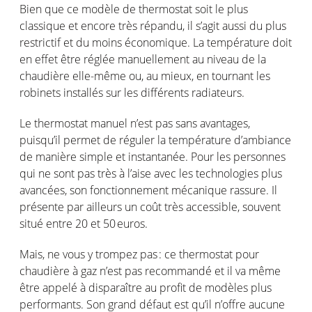
Bien que
ce
modèle
de thermostat
soit
le plus
classique
et encore très
répandu
, il
s’agit
aussi
du plus
restrictif
et du
moins
économique
. La
température
doit
en
effet
être
réglée
manuellement
au
niveau
de la
chaudière
elle-même
ou
, au
mieux
,
en
tournant les
robinets
installés
sur les
différents
radiateurs
.
Le thermostat
manuel
n’est
pas sans
avantages
,
puisqu’il
permet
de
réguler
la
température
d’ambiance
de manière simple et
instantanée
. Pour les
personnes
qui ne
sont
pas très à
l’aise
avec les technologies plus
avancées
, son
fonctionnement
mécanique
rassure
. Il
présente
par
ailleurs
un
coût
très accessible,
souvent
situé
entre 20 et 50 euros.
Mais, ne
vous
y
trompez
pas :
ce
thermostat pour
chaudière
à
gaz
n’est
pas
recommandé
et il
va
même
être
appelé
à
disparaître
au profit de
modèles
plus
performants. Son grand
défaut
est
qu’il
n’offre
aucune