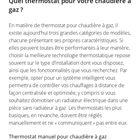
Quel thermostat pour
votre
chaudière
à
gaz
?
En matière de thermostat
pour
chaudière
à
gaz
, il
existe
aujourd’hui
trois
grandes
catégories
de
modèles
,
chacune
présentant
ses
propres
caractéristiques
. Si
elles
peuvent
toutes
être
performantes
à
leur
manière,
choisir
la
meilleure
technologie
thermostatique
repose
souvent
sur le type
d’installation
dont
vous
disposez
,
ainsi
que les
fonctionnalités
que
vous
recherchez
. Par
exemple
, opter pour un
système
intelligent
vous
permettra
de
contrôler
vos
chauffages
à distance de
façon
centralisée
et
optimisée
, y
compris
si
vous
souhaitez
domotiser
un
radiateur
électrique
dans
une
pièce sans
radiateur
à gaz. Les thermostats les plus
basiques
,
en
revanche,
doivent
être
réglés
manuellement
et ne «
communiquent
» pas entre
eux
.
Thermostat
manuel
pour
chaudière
à
gaz