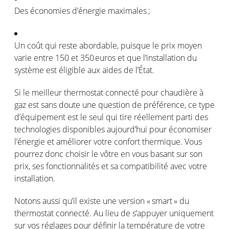
Des
économies
d’énergie
maximales
;
Un
coût
qui
reste
abordable
,
puisque
le prix
moyen
varie
entre 150 et 350 euros et que
l’installation
du
système
est
éligible
aux aides de
l’État
.
Si le
meilleur
thermostat
connecté
pour
chaudière
à
gaz
est
sans doute
une
question de
préférence
,
ce
type
d’équipement
est
le seul qui tire
réellement
parti des
technologies
disponibles
aujourd’hui
pour
économiser
l’énergie
et
améliorer
votre
confort
thermique
. Vous
pourrez
donc
choisir
le
vôtre
en
vous
basant
sur son
prix,
ses
fonctionnalités
et
sa
compatibilité
avec
votre
installation.
Notons
aussi
qu’il
existe
une
version « smart » du
thermostat
connecté
. Au lieu de
s’appuyer
uniquement
sur
vos
réglages
pour
définir
la
température
de
votre