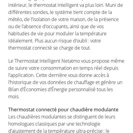
intérieur
, le thermostat intelligent
va
plus loin. Muni de
différentes
sondes, le
système
tient
compte
de la
météo
, de
l’isolation
de
votre
maison
, de la
présence
ou
de
l’absence
d’occupants
,
ainsi
que de
vos
habitudes de vie pour
moduler
la
température
idéalement
.
Plus
aucun
risque
d’oubli
:
votre
thermostat
connecté
se charge de tout.
Le
Thermostat Intelligent
Netatmo
vous
propose
même
de
suivre
votre
consommation
en
temps
réel
depuis
l’application
. Cette
dernière
vous
donne
accès
à
l’historique
de
vos
données de
chauffage
et
génère
un
Bilan
d’Économies
d’Énergie
personnalisé
tous
les
mois
.
Thermostat
connecté
pour
chaudière
modulante
Les
chaudières
modulantes
se
distinguent
de
leurs
homologues
classiques
par
une
technologie
d’ajustement
de la
tempé
rature
ultra-
précise
: le