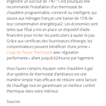
engendre
un
surcoût
de 7 %
1
!
C’est
pourquoi
elle
recommande
l’installation
d’un thermostat de
chaudière
programmable,
connecté
ou
intelligent, qui
assure aux ménages
français
une
baisse
de 15 % de
leur
consommation
énergétique
2
. Les
économies
sont
telles
que
l’État
a mis
en
place un
dispositif
d’aide
financière pour inciter les
particuliers
à
sauter
le pas.
Grâce aux
certificats
des
fournisseurs
d’énergie
, les
consommateurs
peuvent
bénéficier
d’une
prime «
Coup de Pouce Thermostat
avec
régulation
performante
»
allant
jusqu’à
624
euros par
logement
.
Vous
l’aurez
compris
,
équiper
votre
chaudière
à
gaz
d’un
système
de thermostat
d’ambiance
est
une
manière simple
mais
efficace
de
réduire
votre
facture
de
chauffage
tout
en
garantissant
un
meilleur
confort
thermique
dans
votre
intérieur
.
Sources