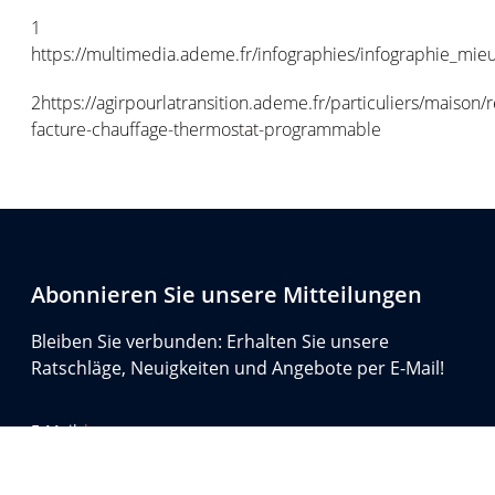
1
https://multimedia.ademe.fr/infographies/infographie_mie
2
https://agirpourlatransition.ademe.fr/
particuliers
/
maison
/
r
facture-
chauffage
-thermostat-programmable
Abonnieren Sie unsere Mitteilungen
Bleiben Sie verbunden: Erhalten Sie unsere
Ratschläge, Neuigkeiten und Angebote per E-Mail!
E-Mail
*