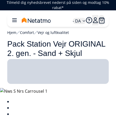
Tilmeld dig nyhedsbrevet nederst på siden og modtag 10%
rabat*
- DA
Hjem
Comfort
Vejr og luftkvalitet
Pack Station Vejr ORIGINAL
2. gen. - Sand + Skjul
1/1