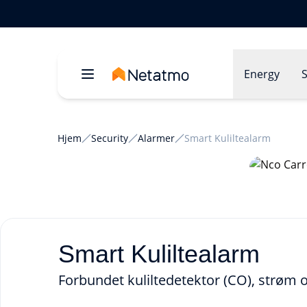
Energy
S
Hjem
Security
Alarmer
Smart Kuliltealarm
Smart Kuliltealarm
Forbundet kuliltedetektor (CO), strøm o