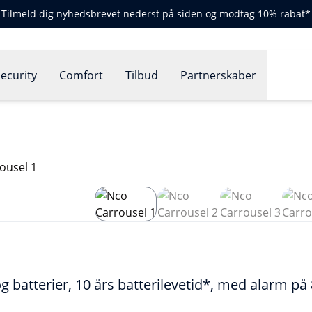
Tilmeld dig nyhedsbrevet nederst på siden og modtag 10% rabat*
ecurity
Comfort
Tilbud
Partnerskaber
g batterier, 10 års batterilevetid*, med alarm på