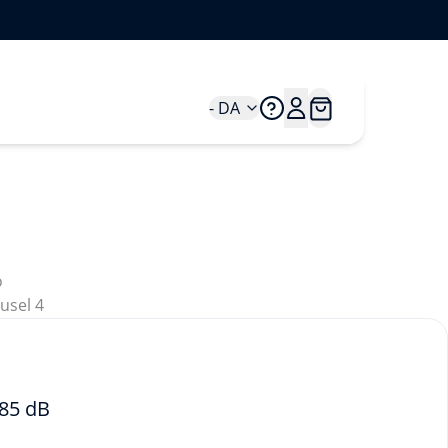
- DA
 85 dB