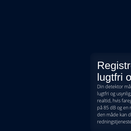
Registr
lugtfri 
Din detektor mål
lugtfri og usynli
realtid, hvis fa
på 85 dB og en n
den måde kan du
redningstjenest