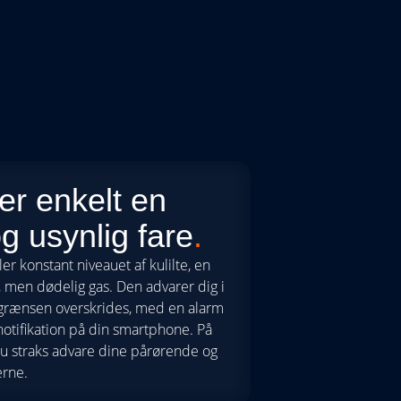
er enkelt en
og usynlig fare
.
er konstant niveauet af kulilte, en
g, men dødelig gas. Den advarer dig i
regrænsen overskrides, med en alarm
otifikation på din smartphone. På
 straks advare dine pårørende og
erne.