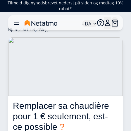
Tilmeld dig nyhedsbrevet nederst på siden og modtag 10%
rabat*
- DA
Hjem
Artikel
Blog
Remplacer sa chaudière 
pour 1 € seulement, est-
ce possible 
?