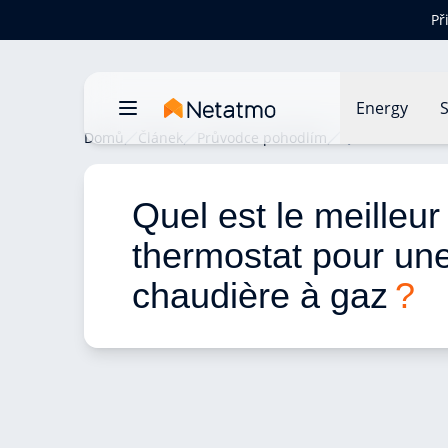
Př
Energy
S
Domů
Článek
Průvodce pohodlím
Quel est le mei
Quel est le meilleur
thermostat pour une
chaudière à gaz 
?