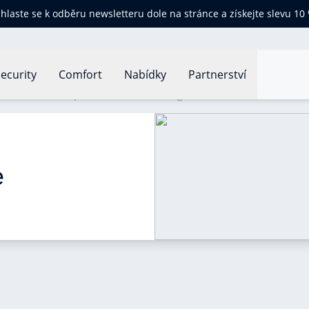
ihlaste se k odběru newsletteru dole na stránce a získejte slevu 10
ecurity
Comfort
Nabídky
Partnerství
lleur thermostat pour une chaudière à gaz ?
 
 