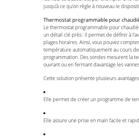
jusqu’à
ce
qu’on
règle
à nouveau le
disposit
Thermostat programmable pour
chaudi
Le thermostat programmable pour
chaudiè
un
détail
clé
près
: il
permet
de
définir
à
l’a
plages
horaires
.
Ainsi
,
vous
pouvez
compte
température
automatiquement
au
cours
de
programmation
. Des sondes
mesurent
la
t
ouvrant
ou
en
fermant
davantage
les
vanne
Cette solution
présente
plusieurs
avantages
Elle
permet
de
créer
un
programme
de
te
Elle assure
une
prise
en
main facile et
rapi