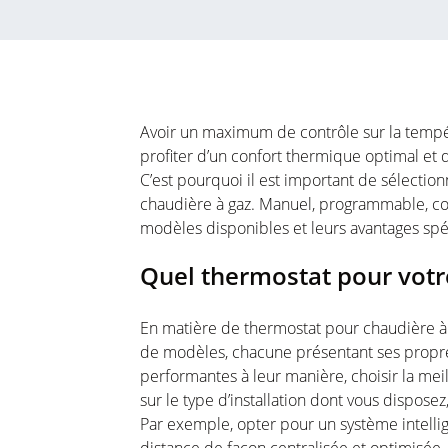
Avoir
un maximum de
contrôle
sur la
tempé
profiter d’un
confort
thermique
optimal
et 
C’est
pourquoi
il
est
important de
sélection
chaudière
à gaz. Manuel, programmable,
c
modèles
disponibles
et
leurs
avantages
spé
Quel thermostat pour
votr
En matière de thermostat
pour
chaudière
de
modèles
,
chacune
présentant
ses
propr
performantes
à
leur
manière,
choisir
la
mei
sur le type
d’installation
dont
vous
disposez
Par
exemple
, opter pour un
système
intelli