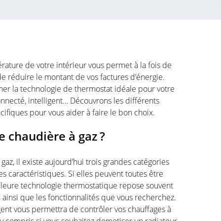
rature
de
votre
intérieur
vous
permet
à la
fois
de
de
réduire
le
montant
de
vos
factures
d’énergie
.
ner
la
technologie
de thermostat
idéale
pour
votre
onnecté
, intelligent…
Découvrons
les
différents
cifiques
pour
vous
aider à faire le bon choix.
e
chaudière
à
gaz
?
à
gaz
, il
existe
aujourd’hui
trois
grandes
catégories
es
caractéristiques
. Si
elles
peuvent
toutes
être
lleure
technologie
thermostatique
repose
souvent
,
ainsi
que les
fonctionnalités
que
vous
recherchez
.
gent
vous
permettra
de
contrôler
vos
chauffages
à