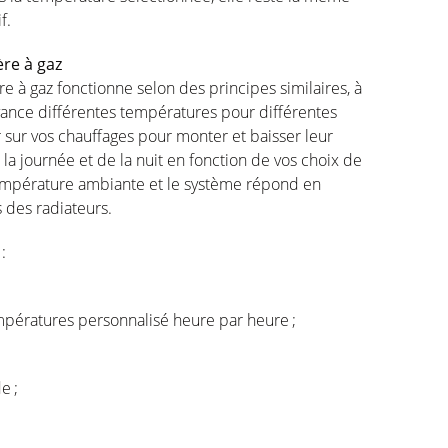
if
.
ère
à
gaz
re
à
gaz
fonctionne
selon
des principes
similaires
, à
vance
différentes
températures
pour
différentes
r
sur
vos
chauffages
pour
monter
et
baisser
leur
 la
journée
et de la
nuit
en
fonction
de
vos
choix de
empérature
ambiante
et le
système
répond
en
s
des
radiateurs
.
:
mpératures
personnalisé
heure
par
heure
;
de
;