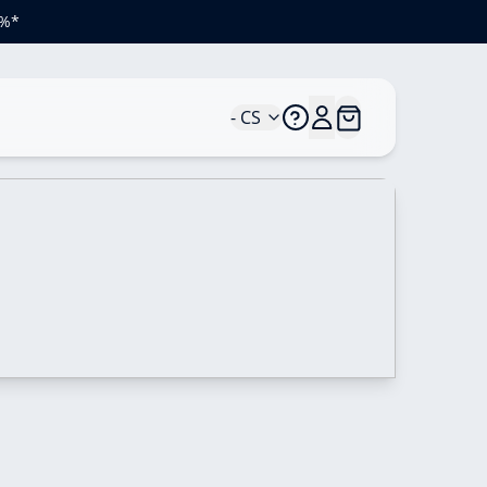
 %*
- CS