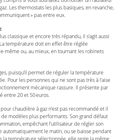
 y
compris
si
vous
souhaitez
domotiser
un
radiateur
gaz. Les thermostats les plus
basiques
,
en
revanche,
ommuniquent
» pas entre
eux
.
z
plus
classique
et encore très
répandu
, il
s’agit
aussi
 La
température
doit
en
effet
être
réglée
lle-même
ou
, au
mieux
,
en
tournant les
robinets
ges
,
puisqu’il
permet
de
réguler
la
température
née
. Pour les
personnes
qui ne
sont
pas très à
l’aise
nctionnement
mécanique
rassure
. Il
présente
par
ué
entre 20 et 50 euros.
 pour
chaudière
à
gaz
n’est
pas
recommandé
et il
t de
modèles
plus performants. Son grand
défaut
ammation
,
empêchant
l’utilisateur
de
régler
son
e
automatiquement
le matin,
ou
se
baisse
pendant
s
la
température
sélectionnée
,
elle
reste
la
même