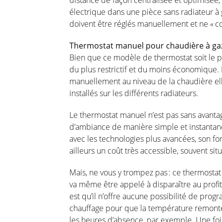
distance de façon
centralisée
et
optimisée
,
électrique
dans
une
pièce sans
radiateur
à 
doivent
être
réglés
manuellement
et ne «
c
Thermostat
manuel
pour
chaudière
à
ga
Bien que
ce
modèle
de thermostat
soit
le 
du plus
restrictif
et du
moins
économique
.
manuellement
au
niveau
de la
chaudière
e
installés
sur les
différents
radiateurs
.
Le thermostat
manuel
n’est
pas sans
avanta
d’ambiance
de manière simple et
instanta
avec les technologies plus
avancées
, son
fo
ailleurs
un
coût
très accessible,
souvent
sit
Mais, ne
vous
y
trompez
pas :
ce
thermostat
va
même
être
appelé
à
disparaître
au profi
est
qu’il
n’offre
aucune
possibilité
de
progr
chauffage
pour que la
température
remont
les
heures
d’absence
, par
exemple
. Une
foi