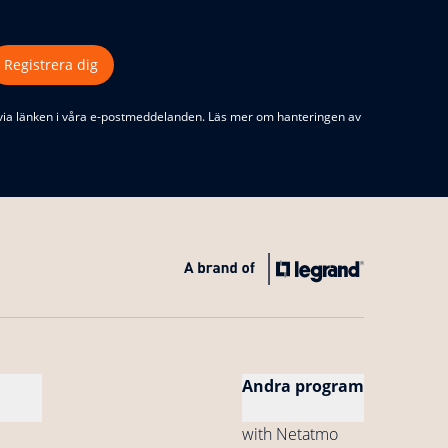
Registrera dig
via länken i våra e-postmeddelanden. Läs mer om hanteringen av
Andra program
with Netatmo