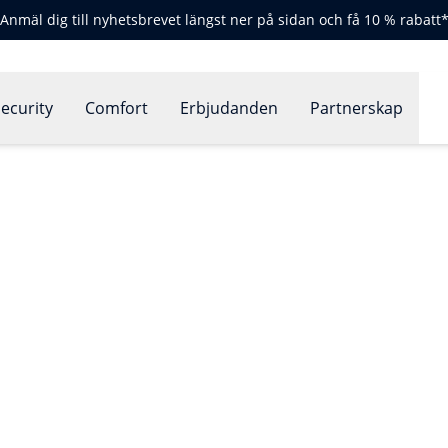
Anmäl dig till nyhetsbrevet längst ner på sidan och få 10 % rabatt
ecurity
Comfort
Erbjudanden
Partnerskap