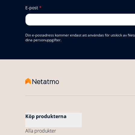
E-post
*
Din e-postadress kommer endast att användas för utskick av Net
dina personuppgifter.
Köp produkterna
Alla produkter