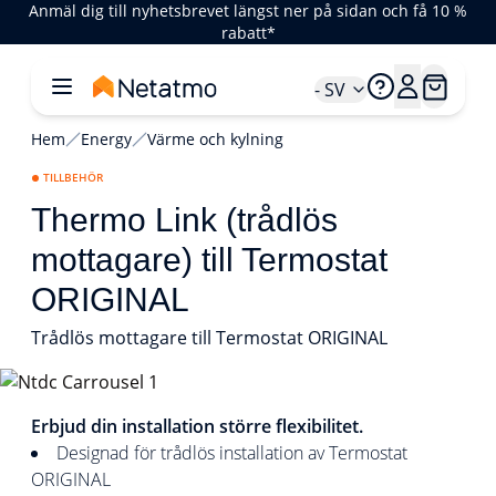
Anmäl dig till nyhetsbrevet längst ner på sidan och få 10 %
rabatt*
- SV
Hem
Energy
Värme och kylning
TILLBEHÖR
Thermo Link (trådlös
mottagare) till Termostat
ORIGINAL
Trådlös mottagare till Termostat ORIGINAL
1/1
Erbjud din installation större flexibilitet.
Designad för trådlös installation av Termostat
ORIGINAL