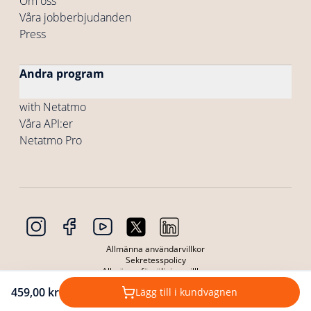
Om oss
Våra jobberbjudanden
Press
Andra program
with Netatmo
Våra API:er
Netatmo Pro
Allmänna användarvillkor
Sekretesspolicy
Allmänna försäljningsvillkor
Allmänna användarvillkor för Produkter
459,00 kr
Lägg till i kundvagnen
Integritetspolicy Produkter
Cookies