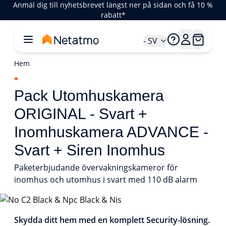
Anmäl dig till nyhetsbrevet längst ner på sidan och få 10 %
rabatt*
- SV
Hem
Pack Utomhuskamera
ORIGINAL - Svart +
Inomhuskamera ADVANCE -
Svart + Siren Inomhus
Paketerbjudande övervakningskameror för
inomhus och utomhus i svart med 110 dB alarm
1/1
Skydda ditt hem med en komplett Security-lösning.