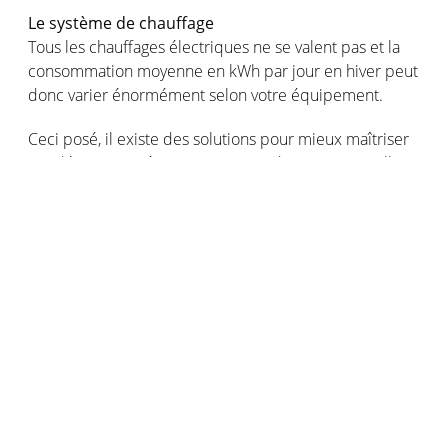
Le
système
de
chauffage
Tous les
chauffages
électriques
ne se valent pas et la
consommation
moyenne
en
kWh par jour
en
hiver
peut
donc
varier
énormément
selon
votre
équipement
.
Ceci
posé
, il
existe
des solutions pour
mieux
maîtriser
vos
dépenses
,
même
sans
investir
dans
une
nouvelle
installation de
chauffage
. Tout passe par la gestion de
la
température
!
Contrôler
la
température
de
votre
intérieur
pour faire
baisser
vos
factures.
L’ADEME
est
formelle
: pour
chaque
degré
de
chauffe
en
moins
,
vous
économisez
7 % sur
votre
facture
1
d’énergie
. Ce chiffre non
négligeable
donne
à
réfléchir
, surtout
lorsqu’on
sait
que le
chauffage
est
le