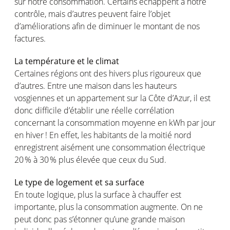
sur
notre
consommation
. Certains
échappent
à
notre
contrôle
,
mais
d’autres
peuvent
faire
l’objet
d’améliorations
afin
de
diminuer
le
montant
de
nos
factures.
La
température
et le
climat
Certaines
régions
ont
des hivers plus
rigoureux
que
d’autres
. Entre
une
maison
dans les
hauteurs
vosgiennes
et un appartement sur la Côte d’Azur, il
est
donc
difficile
d’établir
une
réelle
corrélation
concernant
la
consommation
moyenne
en
kWh par jour
en
hiver !
En
effet
, les habitants de la
moitié
nord
enregistrent
aisément
une
consommation
électrique
20 % à 30 % plus
élevée
que
ceux
du Sud.
Le type de
logement
et
sa
surface
En toute
logique
, plus la surface à chauffer
est
importante
, plus la
consommation
augmente
. On ne
peut
donc
pas
s’étonner
qu’une
grande
maison