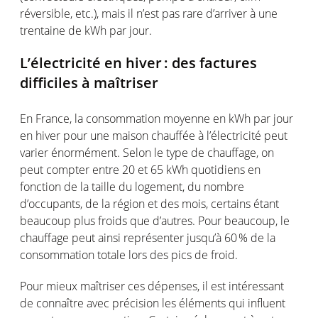
réversible
, etc.),
mais
il
n’est
pas rare
d’arriver
à
une
trentaine
de kWh par jour.
L’électricité
en
hiver :
des factures
difficiles
à
maîtriser
En France, la
consommation
moyenne
en
kWh par jour
en
hiver pour
une
maison
chauffée
à
l’électricité
peut
varier
énormément
.
Selon
le type de
chauffage
, on
peut
compter
entre 20 et 65 kWh
quotidiens
en
fonction
de la taille du
logement
, du
nombre
d’occupants
, de la
région
et des
mois
,
certains
étant
beaucoup plus
froids
que
d’autres
. Pour beaucoup, le
chauffage
peut
ainsi
représenter
jusqu’à
60 % de la
consommation
totale
lors
des pics de
froid
.
Pour
mieux
maîtriser
ces
dépenses
, il
est
intéressant
de
connaître
avec
précision
les
éléments
qui influent