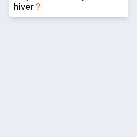
hiver 
?