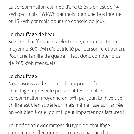
La
consommation
estimée
d’une
télévision
est
de
14
kWh
par
mois
, 18 kWh par
mois
pour
une
box internet
et 15 kWh par
mois
pour
une
console de jeux.
Le
chauffage
de
l’eau
Si
votre
chauffe
-eau
est
électrique
, il
représente
en
moyenne
800 kWh
d’électricité
par
personne
et par an.
Pour
une
famille
de quatre, il faut
donc
compter
plus
de 265 kWh
mensuels
.
Le
chauffage
Nous
avons
gardé
le «
meilleur
» pour la fin, car le
chauffage
représente
près de 40 % de
notre
consommation
moyenne
en
kWh par jour. En hiver,
ce
chiffre
est
bien supérieur,
mais
même
lissé
sur
l’année
,
on
voit
bien à
quel
point il
peut
impacter
nos
factures !
Tout
dépend
évidemment
du type de
chauffage
(
convecteurs
électriques
,
pompe
à
chaleur
,
clim