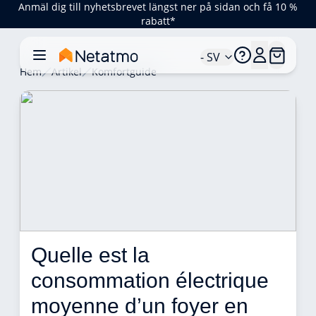
Anmäl dig till nyhetsbrevet längst ner på sidan och få 10 %
rabatt*
- SV
Hem
Artikel
Komfortguide
Quelle est la 
consommation électrique 
moyenne d’un foyer en 