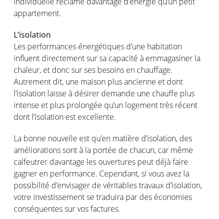
individuelle
réclame
davantage
d’énergie
qu’un
petit
appartement.
L’isolation
Les performances
énergétiques
d’une
habitation
influent
directement
sur
sa
capacité
à
emmagasiner
la
chaleur
, et
donc
sur
ses
besoins
en
chauffage
.
Autrement
dit
,
une
maison
plus
ancienne
et
dont
l’isolation
laisse à
désirer
demande
une
chauffe
plus
intense et plus
prolongée
qu’un
logement
très
récent
dont
l’isolation
est
excellente
.
La bonne nouvelle
est
qu’en
matière
d’isolation
, des
améliorations
sont
à la
portée
de chacun, car
même
calfeutrer
davantage
les
ouvertures
peut
déjà faire
gagner
en
performance.
Cependant
,
si
vous
avez
la
possibilité
d’envisager
de
véritables
travaux
d’isolation
,
votre
investissement
se
traduira
par des
économies
conséquentes
sur
vos
factures.