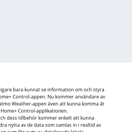
digare bara kunnat se information om och styra
ome
+ Control-
appen
.
Nu kommer användare av
atmo
Weather-appen
även
att
kunna komma åt
i
Home
+ Control-applikationen.
och dess tillbehör kommer enkelt
att
kunna
 dra nytta av de data som samlas in i realtid av