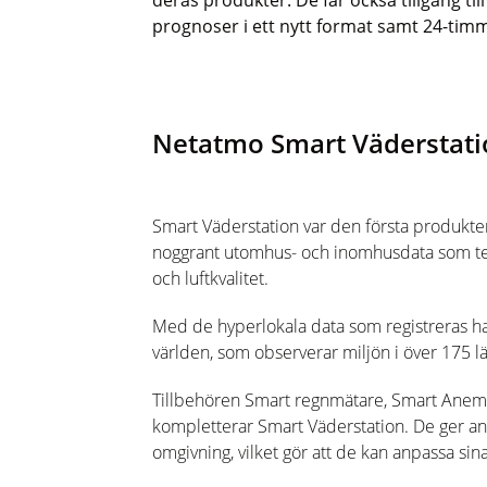
deras produkter. De f
år också tillgång ti
prognoser i ett
nytt
format s
amt
24-timm
Netatmo
Smart Väderstati
Smart Väderstation var den första produkt
noggrant utomhus- och inomhusdata som tem
och luftkvalitet.
Med de hyperlokala data som registreras h
världen, som observerar miljön i över 175 lä
Tillbehör
en
Smart
regnmätare,
Smart Anem
kompletterar Smart Väderstation
. De ger an
omgivning, vilket gör att de kan anpassa s