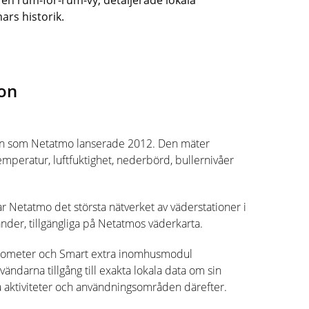
ll en rum-för-rum-vy, detaljerade lokala
ars historik.
on
en som
Netatmo
lanserade 2012. Den mäter
peratur, luftfuktighet, nederbörd, bullernivåer
ar
Netatmo
det största nätverket av väderstationer i
nder, tillgängliga på
Netatmos
väderkarta.
ometer
och Smart extra
inomhusmodul
vändarna tillgång till exakta lokala data om sin
ina aktiviteter och användningsområden därefter.