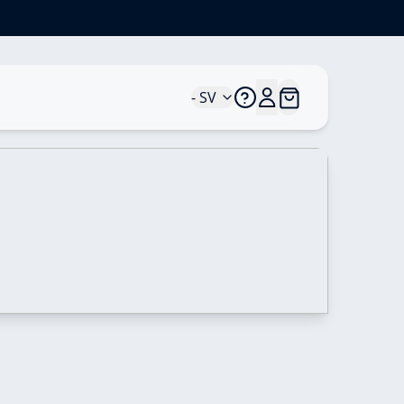
*
- SV