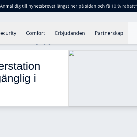
Anmäl dig till nyhetsbrevet längst ner på sidan och få 10 % rabatt
ecurity
Comfort
Erbjudanden
Partnerskap
 tillbehör nu tillgänglig i Home+ Control
rstation 
änglig i 