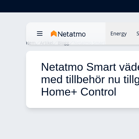
Energy
S
Hem
Artikel
Blogg
Netatmo Smart väderstation med
Netatmo Smart väde
med tillbehör nu tillg
Home+ Control 