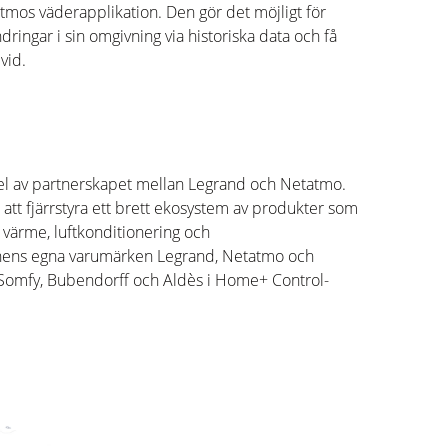
atmos
väderapplikation. Den gör det möjligt för
ringar i sin omgivning via historiska data och få
ivid.
l av partnerskapet mellan
Legrand
och
Netatmo
.
 att fjärrstyra ett brett ekosystem av produkter som
, värme, luftkonditionering och
nens egna
varumärken
Legrand
,
Netatmo
och
Somfy
,
Bubendorff
och
Ald
ès
i
Home
+ Control-