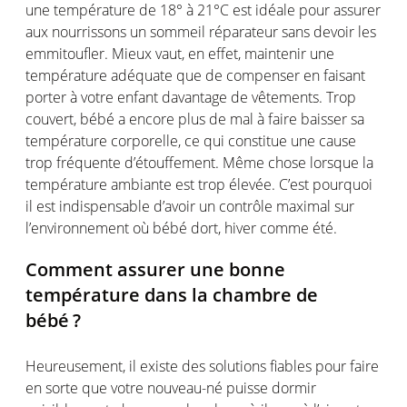
une
température
de 18° à 21°C
est
idéale
pour assurer
aux
nourrissons
un
sommeil
réparateur
sans devoir les
emmitoufler
.
Mieux
vaut
,
en
effet
,
maintenir
une
température
adéquate
que de
compenser
en
faisant
porter à
votre
enfant
davantage
de
vêtements
. Trop
couvert
,
bébé
a
encore plus de mal à faire
baisser
sa
température
corporelle
,
ce
qui
constitue
une
cause
trop
fréquente
d’étouffement
.
Même
chose
lorsqu
e
la
température
ambiante
est
trop
élevée
.
C’est
pourquoi
il
est
indispensable
d’avoir
un
contrôle
maximal sur
l’environnement
où
bébé
dort
, hiver
comme
été
.
Comment assurer
une
bonne
température
dans la chambre de
bébé
?
Heureusement
, il
existe
des solutions
fiables
pour faire
en
sorte
que
votre
nouveau-né
puisse
dormir