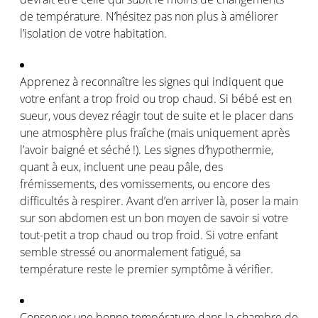
de
température
.
N’hésitez
pas
non plus
à
améliorer
l’isolation
de
votre
habitation.
Apprenez
à
reconnaître
les
signes
qui
indiquent
que
votre
enfant a trop
froid
ou
trop
chaud
. Si
bébé
est
en
sueur
,
vous
devez
réagir
tout de suite et le placer dans
une
atmosphère
plus
fraîche
(
mais
uniquement
après
l’avoir
baigné
et
séché
!). Les
signes
d’hypothermie
,
quant à
eux
,
incluent
une
peau
pâle
, des
frémissements
, des
vomissements
,
ou
encore des
difficultés
à
respirer
. Avant
d’en
arriver
là
, poser la main
sur son abdomen
est
un bon
moyen
de savoir
si
votre
tout-petit a trop
chaud
ou
trop
froid
. Si
votre
enfant
semble
stressé
ou
anormalement
fatigué
,
sa
température
reste
le premier
symptôme
à
vérifier
.
Conserver
une
bonne
température
dans la chambre de