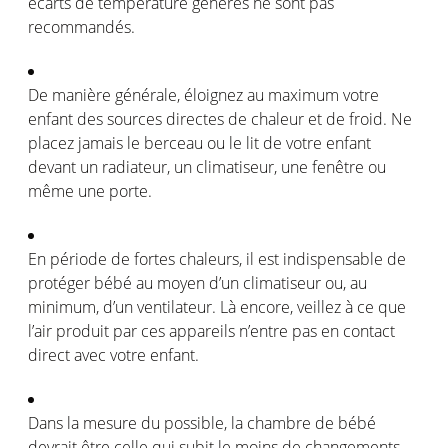
écarts
de
température
générés
ne
sont
pas
recommandés
.
De manière
générale
,
éloignez
au maximum
votre
enfant des sources
directes
de
chaleur
et de
froid
. Ne
placez
jamais le
berceau
ou
le lit de
votre
enfant
devant
un
radiateur
, un
climatiseur
,
une
fenêtre
ou
même
une
porte
.
En
période
de fortes
chaleurs
, il
est
indispensable de
protéger
bébé
au
moyen
d’un
climatiseur
ou
, au
minimum, d’un
ventilateur
.
Là
encore,
veillez
à
ce
que
l’air
produit
par
ces
appareils
n’entre
pas
en
contact
direct avec
votre
enfant.
Dans la
mesure
du possible, la chambre de
bébé
devrait
être
celle
qui
subit
le
moins
de
changements