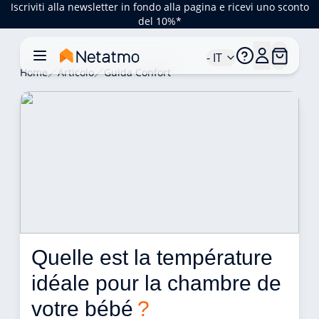
Iscriviti alla newsletter in fondo alla pagina e ricevi uno sconto
del 10%*
- IT
Home
Articolo
Guida Confort
Quelle est la température 
idéale pour la chambre de 
votre bébé 
?