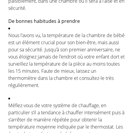
paisiblement
, dans
une
chambre
où
il sera à
l’aise
et
en
sécurité
.
De
bonnes
habitudes à prendre
Nous
l’avons
vu, la
température
de la chambre de
bébé
est
un
élément
crucial pour son bien-
être
,
mais
aussi
pour
sa
sécurité
.
Jusqu’à
son premier
anniversaire
, ne
vous
éloignez
jamais de
l’endroit
où
votre
enfant
dort
et
surveillez
la
température
de la pièce au
moins
toutes
les 15 minutes. Faute de
mieux
, laissez un
thermomètre
dans la chambre et
consultez
-le très
régulièrement
.
Méfiez-vous
de
votre
système
de
chauffage
,
en
particulier
s’il
a tendance à chauffer
intensément
puis
à
s’arrêter
de manière
répétée
pour
obtenir
la
température
moyenne
indiquée
par le thermostat. Les