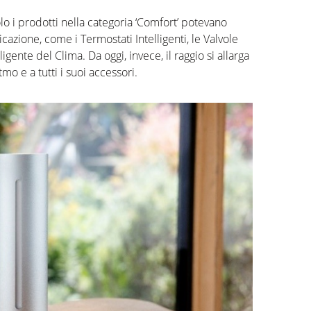
olo i prodotti nella categoria
‘
Comfort
’
potevano
licazione
, come i Ter
mostati Intelligenti,
le Valvole
lligente del
Clima
.
Da oggi, invece, il raggio si allarga
tmo
e
a
tutti i suoi accessori.