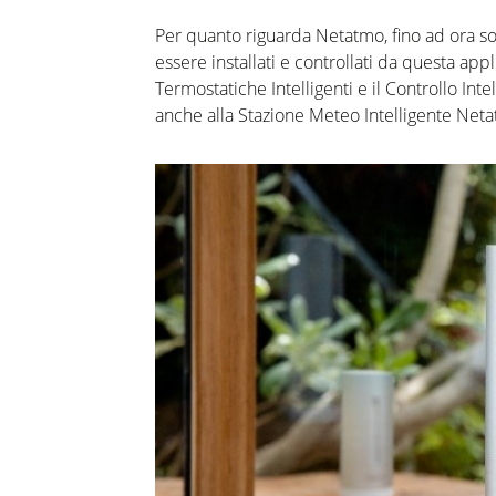
Per quanto riguarda
Netatmo
, fino ad ora s
essere
installati e controllati da questa app
Termostatiche Intelligenti e
il
Controllo Inte
anc
he
al
la Stazione
Meteo
Intelligente
Neta