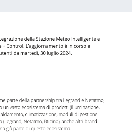
ntegrazione
della Stazione
Meteo
Intelligente e
e + Control
.
L’aggiornamento
è in corso e
utenti da
martedì,
30 luglio 2024.
me parte della partnership tra Legrand e
Netatmo
,
o un vasto ecosistema di prodotti (illuminazione,
iscaldamento,
climatizzazione
, moduli di gestione
o (Legrand,
Netatmo
, Bticino), anche
altri brand
anno
già
parte
di questo
ecosistema
.