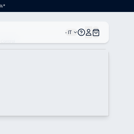
0%*
- IT
 Control