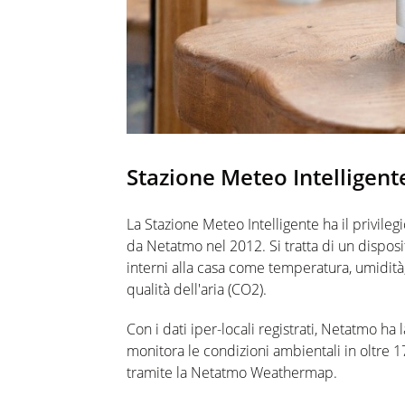
Stazione Meteo Intelligente
La
Stazione
Meteo
Intelligente
ha il privileg
da
Netatmo
nel 2012
. Si tratta di un dispo
interni
alla casa
come temperatura, umidità, 
qualità dell'aria (CO2).
Con i dati iper
-
locali registrati,
Netatmo
ha l
monitora
l
e condizioni ambientali
in oltre 
tramite
la
Netatmo
Weathermap
.