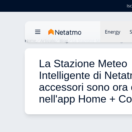
Is
Energy
S
Home
Articolo
Blog
La Stazione Meteo Intelligente
La Stazione Meteo 
Intelligente di Netat
accessori sono ora d
nell'app Home + Con