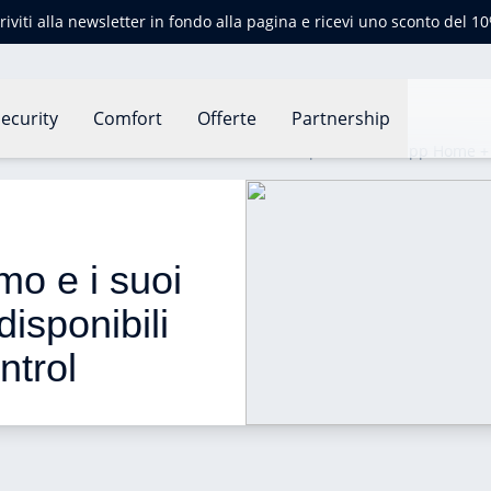
criviti alla newsletter in fondo alla pagina e ricevi uno sconto del 1
ecurity
Comfort
Offerte
Partnership
 di Netatmo e i suoi accessori sono ora disponibili nell'app Home +
mo e i suoi 
isponibili 
trol 