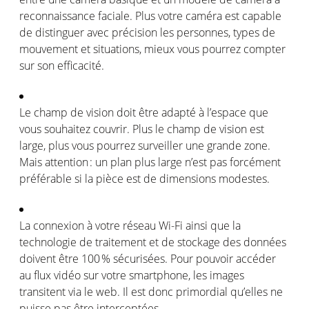
reconnaissance
faciale
.
Plus
votre
caméra
est
capable
de
distinguer
avec
précision
les
personnes
, types de
mouvement
et situations,
mieux
vous
pourrez
compter
sur son
efficacité
.
Le
champ
de vision
doit
être
adapté
à
l’espace
que
vous
souhaitez
couvrir
.
Plus
le
champ
de vision
est
large, plus
vous
pourrez
surveiller
une
grande
zone.
Mais
attention :
un plan plus large
n’est
pas
forcément
préférable
si
la pièce
est
de dimensions
modestes
.
La
connexion
à
votre
réseau Wi-Fi
ainsi
que la
technologie
de
traitement
et de stockage des données
doivent
être
100 %
sécurisées
. Pour
pouvoir
accéder
au flux
vidéo
sur
votre
smartphone, les images
transitent
via le web. Il
est
donc
primordial
qu’elles
ne
puisse
pas
être
interceptées
.