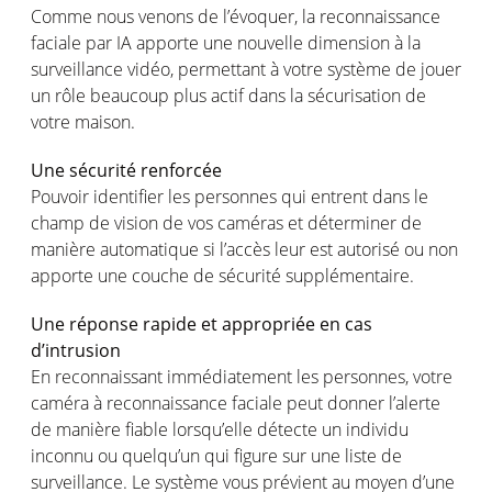
Comme nous
venons
de
l’évoquer
, la reconnaissance
faciale
par IA
apporte
une
nouvelle dimension à la
surveillance
vidéo
,
permettant
à
votre
système
de
jouer
un
rôle
beaucoup plus
actif
dans la
sécurisation
de
votre
maison
.
Une
sécurité
renforcée
Pouvoir
identifier les
personnes
qui
entrent
dans le
champ
de vision de
vos
caméras
et
déterminer
de
manière
automatique
si
l’accès
leur
est
autorisé
ou
non
apporte
une
couche de
sécurité
supplémentaire
.
Une
réponse
rapide
et
appropriée
en
cas
d’intrusion
En
reconnaissant
immédiatement
les
personnes
,
votre
caméra
à reconnaissance
faciale
peut
donner
l’alerte
de manière
fiable
lorsqu’elle
détecte
un
individu
inconnu
ou
quelqu’un
qui figure sur
une
liste
de
surveillance. Le
système
vous
prévient
au
moyen
d’une