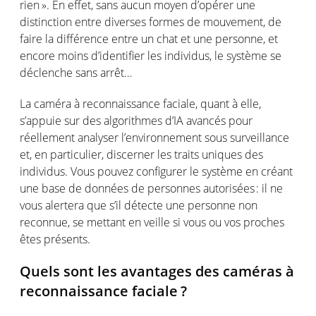
rien ». En
effet
, sans
aucun
moyen
d’opérer
une
distinction entre
diverses
formes
de
mouvement
, de
faire la
différence
entre un chat et
une
personne
, et
encore
moins
d’identifier
les
individus
, le
système
se
déclenche
sans
arrêt
…
La
caméra
à reconnaissance
faciale
, quant à
elle
,
s’appuie
sur des
algorithmes
d’IA
avancés
pour
réellement
analyser
l’environnement
sous surveillance
et,
en
particulier, discerner les traits
uniques
des
individus
. Vous
pouvez
configurer
le
système
en
créant
une
base de données de
personnes
autorisées
: il ne
vous
alertera
que
s’il
détecte
une
personne
non
reconnue
, se
mettant
en
veille
si
vous
ou
vos
proches
êtes
présents
.
Quels
sont
les
avantages
des
caméras
à
reconnaissance
faciale
?