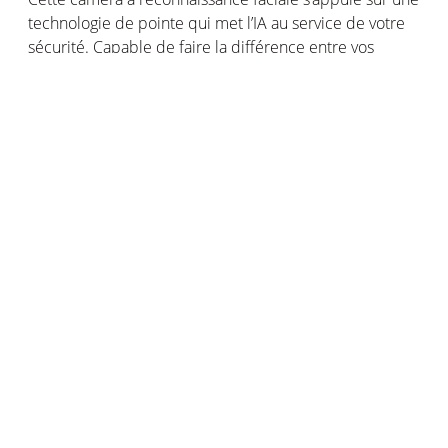
technologie
de pointe qui met
l
’IA
au service de
votre
sécurité
. Capable de faire la
différence
entre
vos
proches
,
vos
animaux
et un visage inconnu,
elle
ne
vous
alerte
qu’en
cas
d’intrusion
avérée
.
Votre
intérieur
sous surveillance
où
que
vous
soyez
, de jour
comme
de nuit
Que vous vous trouviez dans la pièce d’à côté ou à des
milliers de kilomètres, vous pouvez vérifier que votre
enfant joue toujours bien sagement dans sa chambre
ou que personne ne s’est introduit chez vous
via
l’application Home + Security
. Même la nuit, vous
pouvez compter sur la vision infrarouge de la Caméra
Intérieure Intelligente
Netatmo
. Votre smartphone fait
le lien entre votre maison et vous !
La vie
privée
de
vos
proches
toujours
préservée
La reconnaissance faciale
identifie les intrus, mais
permet aussi
de désactive
r les notificati
ons et