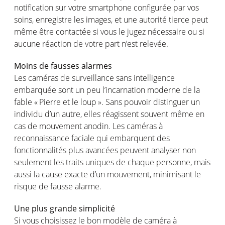
notification sur
votre
smartphone
configurée
par
vos
soins
,
enregistre
les images, et
une
autorité
tierce
peut
même
être
contactée
si
vous
le
jugez
nécessaire
ou
si
aucune
réaction
de
votre
part
n’est
relevée
.
Moins
de
fausses
alarmes
Les
caméras
de surveillance sans intelligence
embarquée
sont
un peu
l’incarnation
moderne
de la
fable « Pierre et le
loup
». Sans
pouvoir
distinguer
un
individu
d’un
autre
,
elles
réagissent
souvent
même
en
cas
de
mouvement
anodin
. Les
caméras
à
reconnaissance
faciale
qui
embarquent
des
fonctionnalités
plus
avancées
peuvent
analyser
non
seulement
les traits
uniques
de
chaque
personne
,
mais
aussi
la cause
exacte
d’un
mouvement
,
minimisant
le
risque
de
fausse
alarme
.
Une plus
grande
simplicité
Si
vous
choisissez
le bon
modèle
de
caméra
à