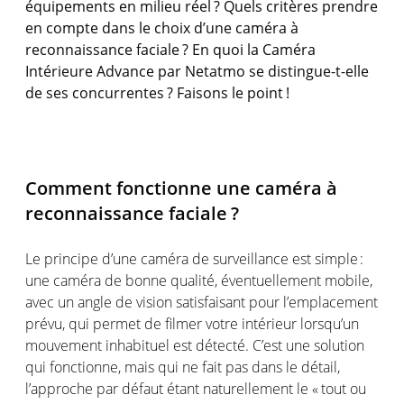
équipements
en
milieu
réel
? Quels
critères
prendre
en
compte
dans le cho
ix
d’une
caméra
à
reconnaissance
faciale
? En quoi
la
Caméra
Intérieure
Advance par
Netatmo
se distingue-t-
elle
de
ses
concurrentes
?
Faisons
le
point !
Comment
fonctionne
une
caméra
à
reconnaissance
faciale
?
Le
principe
d’une
caméra
de surveillance
est
simple :
une
caméra
de bonne
qualité
,
éventuellement
mobile,
avec un angle de vision
satisfaisant
pour
l’emplacement
prévu
, qui
permet
de
filmer
votre
intérieur
lorsqu’un
mouvement
inhabituel
est
détecté
.
C’est
une
solution
qui
fonctionne
,
mais
qui ne fait pas dans le
détail
,
l’approche
par
défaut
étant
naturellement
le « tout
ou