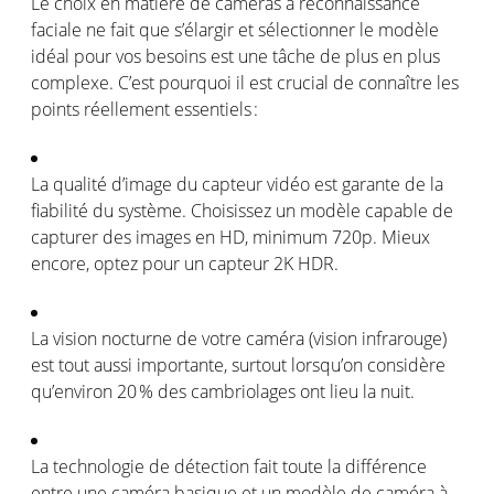
Le choix
en
matière de
caméras
à reconnaissance
faciale
ne fait que
s’élargir
et
sélectionner
le
modèle
idéal
pour
vos
besoins
est
une
tâche
de plus
en
plus
complexe
.
C’est
pourquoi
il
est
crucial de
connaître
les
points
réellement
essentiels
:
La
qualité
d’image
du
capteur
vidéo
est
garante
de la
fiabilité
du
système
.
Choisissez
un
modèle
capable de
capturer des images
en
HD, minimum 720p.
Mieux
encore,
optez
pour un
capteur
2K HDR
.
La vision nocturne de
votre
caméra
(vision
infrarouge
)
est
tout
aussi
importante
, surtout
lorsqu’on
considère
qu’environ
20 % des
cambriolages
ont
lieu la nuit.
La
technologie
de
détection
fait toute la
différence
entre
une
caméra
basique
et un
modèle
de
caméra
à