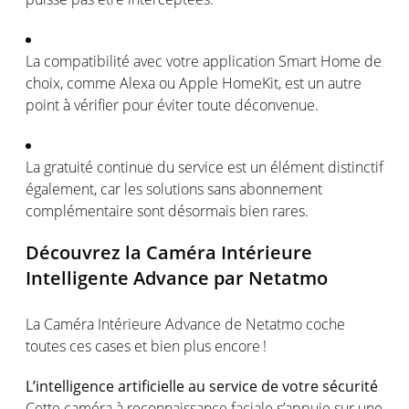
La
compatibilité
avec
votre
application Smart Home de
choix,
comme
Alexa
ou
Apple
HomeKit
,
est
un
autre
point à
vérifier
pour
éviter
toute
déconvenue
.
La
gratuité
continue du service
est
un
élément
distinctif
é
galement
, car les solutions sans abonnement
complémentaire
sont
désormais
bien
rares
.
Découvrez
la
Caméra
Intérieure
Intelligente
Advance par
Netatmo
La
Caméra
Intérieure
Advance de
Netatmo
coche
toutes
ces
cases et bien plus
encore !
L’intelligence
artificielle
au service de
votre
sécurité
Cette
caméra
à reconnaissance
faciale
s’appuie
sur
une