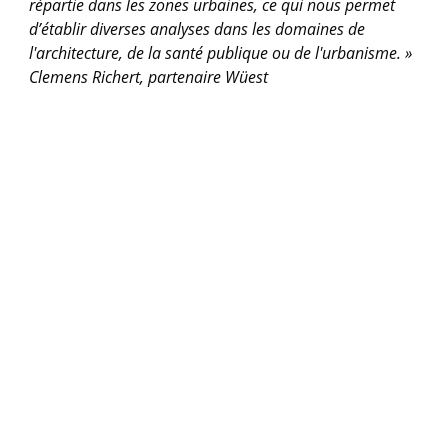
répartie dans les zones urbaines, ce qui nous permet
d’établir diverses analyses dans les domaines de
l'architecture, de la santé publique ou de l'urbanisme. »
Clemens Richert, partenaire Wüest
La confidentialité des 
données est notre priorité
.
Chez Netatmo, la confidentialité des données est
au cœur de nos développements. Notre objectif