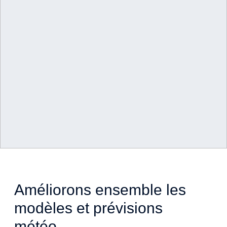
Weather with 
Améliorons ensemble les
Netatmo
.
modèles et prévisions
Réseau mondial de Stations Météo Intelligentes.
météo
.