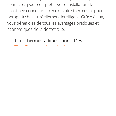
connectés
pour
compléter
votre
installation de
chauffage
connecté
et
rendre
votre
thermostat pour
pompe
à
chaleur
réellement
intelligent. Grâce à
eux
,
vous
bénéficiez
de
tous
les
avantages
pratiques et
économiques
de la
domotique
.
Les
têtes
thermostatiques
connectées
Les
Têtes Thermostatiques Intelligentes Netatmo
s’installent
en
quelques
gestes
sur
vos
radiateurs
reliés
à
une
chaudière
.
Grâce
à
eux
,
vous
pouvez
contrôler
avec
précision
et de manière
individuelle
le
chauffage
dans
chaque
pièce de la
maison
.
Idéal
pour
maîtriser
votre
consommation
tout
en
vous
assurant
un
meilleur
confort
au
quotidien
.
Le
capteur
de
qualité
de
l’air
intérieur
intelligent
Le
Capteur de Qualité de l'Air Intérieur Intelligent
s’associe
à
votre
thermostat pour
pompe
à
chaleur
pour
vous
assurer
une
maison
plus
agréable
et plus