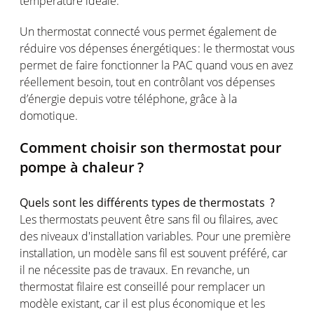
température
idéale
.
Un thermostat
connecté
vous
permet
également
de
réduire
vos
dépenses
énergétiques
: le thermostat
vous
permet
de faire
fonctionner
la PAC
quand
vous
en
avez
réellement
besoin
, tout
en
contrôlant
vos
dépenses
d’énergie
depuis
votre
téléphone
, grâce à la
domotique
.
Comment
choisir
son thermostat
pour
pompe
à
chaleur
?
Quels
sont
les
différents
types de
thermostats ?
Les thermostats
peuvent
être
sans fil
ou
filaires
, avec
des
niveaux
d'installation
variables. Pour
une
première
installation, un
modèle
sans fil
est
souvent
préféré
, car
il ne
nécessite
pas de travaux. En revanche, un
thermostat
filaire
est
conseillé
pour
remplacer
un
modèle
existant
, car il
est
plus
économique
et les