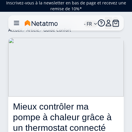
Inscrivez-vous à la newsletter en bas de page et recevez une
remise de 10%*
- FR
Accueil
Article
Guide Confort
Mieux contrôler ma 
pompe à chaleur grâce à 
un thermostat connecté