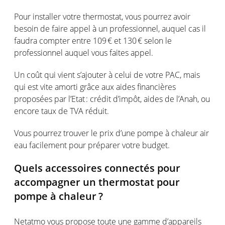
Pour installer
votre
thermostat,
vous
pourrez
avoir
besoin
de faire
appel
à un
professionnel
,
auquel
cas
il
faudra
compter
entre 109 € et 130 €
selon
le
professionnel
auquel
vous
faites
appel
.
Un
coût
qui
vient
s’ajouter
à
celui
de
votre
PAC,
mais
qui
est
vite
amorti
grâce aux aides
financières
proposées
par
l’Etat
:
crédit
d’impôt
, aides de
l’Anah
,
ou
encore
taux
de TVA
réduit
.
Vous
pourrez
trouver
le prix
d’une
pompe
à
chaleur
air
eau
facilement
pour
préparer
votre
budget.
Quels
accessoires
connectés
pour
accompagner
un thermostat pour
pompe
à
chaleur
?
Netatmo
vous
propose toute
une
gamme
d’appareils