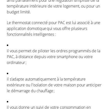
ainsi
parfaitement
pour
une
régulation
simpliste
de la
température
intérieure
de
votre
logement
,
ou
pour un
budget
limité
.
Le thermostat
connecté
pour PAC
est
lui
associé
à
une
application
domotique
qui
vous
offre
plusieurs
fonctionnalités
intelligentes
:
il
vous
permet
de
piloter
les
ordres
programmés
de la
PAC, à distance
depuis
votre
smartphone
ou
votre
ordinateur
;
il
s’adapte
automatiquement
à la
température
extérieure
ou
l'isolation
de
votre
maison
pour
anticiper
le
démarrage
du
chauffage
;
il
vous
donne
un
suivi
de
votre
consommation
en