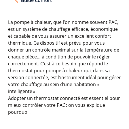
Guide Confort
La
pompe
à
chaleur
, que
l’on
nomme
souvent
PAC,
est
un
système
de
chauffage
efficace
,
économique
et capable de
vous
assurer un excellent
confort
thermique
. Ce
dispositif
est
prévu
pour
vous
donner un
contrôle
maximal sur la
température
de
chaque
pièce… à condition de
pouvoir
le
régler
correctement
.
C’est
à
ce
besoin
que
répond
le
thermostat
pour
pompe
à
chaleur
qui, dans
sa
version
connectée
,
est
l’instrument
idéal
pour
gérer
votre
chauffage
au sein
d’une
habitation «
intelligente
».
Adopter un thermostat
connecté
est
essentiel
pour
mieux
contrôler
votre
PAC :
on
vous
explique
pourquoi
!