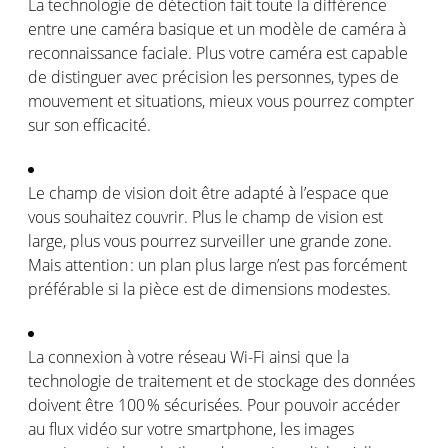
La
technologie
de
détection
fait toute la
différence
entre
une
caméra
basique
et un
modèle
de
caméra
à
reconnaissance
faciale
.
Plus
votre
caméra
est
capable
de
distinguer
avec
précision
les
personnes
, types de
mouvement
et situations,
mieux
vous
pourrez
compter
sur son
efficacité
.
Le
champ
de vision
doit
être
adapté
à
l’espace
que
vous
souhaitez
couvrir
.
Plus
le
champ
de vision
est
large, plus
vous
pourrez
surveiller
une
grande
zone.
Mais
attention :
un plan plus large
n’est
pas
forcément
préférable
si
la pièce
est
de dimensions
modestes
.
La
connexion
à
votre
réseau Wi-Fi
ainsi
que la
technologie
de
traitement
et de stockage des données
doivent
être
100 %
sécurisées
. Pour
pouvoir
accéder
au flux
vidéo
sur
votre
smartphone, les images