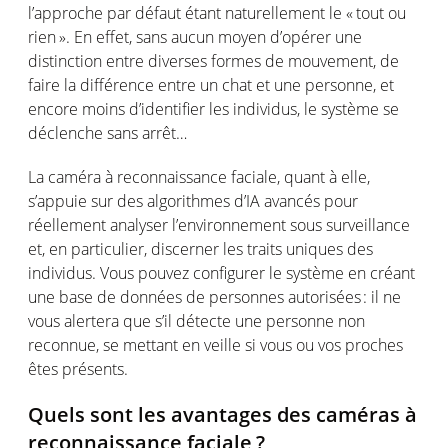
l’approche
par
défaut
étant
naturellement
le « tout
ou
rien ». En
effet
, sans
aucun
moyen
d’opérer
une
distinction entre
diverses
formes
de
mouvement
, de
faire la
différence
entre un chat et
une
personne
, et
encore
moins
d’identifier
les
individus
, le
système
se
déclenche
sans
arrêt
…
La
caméra
à reconnaissance
faciale
, quant à
elle
,
s’appuie
sur des
algorithmes
d’IA
avancés
pour
réellement
analyser
l’environnement
sous surveillance
et,
en
particulier, discerner les traits
uniques
des
individus
. Vous
pouvez
configurer
le
système
en
créant
une
base de données de
personnes
autorisées
: il ne
vous
alertera
que
s’il
détecte
une
personne
non
reconnue
, se
mettant
en
veille
si
vous
ou
vos
proches
êtes
présents
.
Quels
sont
les
avantages
des
caméras
à
reconnaissance
faciale
?