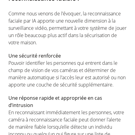
Comme nous
venons
de
l’évoquer
, la reconnaissance
faciale
par IA
apporte
une
nouvelle dimension à la
surveillance
vidéo
,
permettant
à
votre
système
de
jouer
un
rôle
beaucoup plus
actif
dans la
sécurisation
de
votre
maison
.
Une
sécurité
renforcée
Pouvoir
identifier les
personnes
qui
entrent
dans le
champ
de vision de
vos
caméras
et
déterminer
de
manière
automatique
si
l’accès
leur
est
autorisé
ou
non
apporte
une
couche de
sécurité
supplémentaire
.
Une
réponse
rapide
et
appropriée
en
cas
d’intrusion
En
reconnaissant
immédiatement
les
personnes
,
votre
caméra
à reconnaissance
faciale
peut
donner
l’alerte
de manière
fiable
lorsqu’elle
détecte
un
individu
inconnu
ou
quelqu’un
qui figure sur
une
liste
de