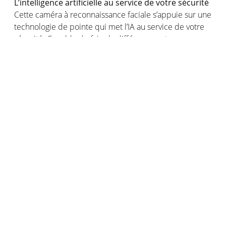
L’intelligence
artificielle
au service de
votre
sécurité
Cette
caméra
à reconnaissance
faciale
s’appuie
sur
une
technologie
de pointe qui met
l
’IA
au service de
votre
sécurité
. Capable de faire la
différence
entre
vos
proches
,
vos
animaux
et un visage inconnu,
elle
ne
vous
alerte
qu’en
cas
d’intrusion
avérée
.
Votre
intérieur
sous surveillance
où
que
vous
soyez
, de jour
comme
de nuit
Que vous vous trouviez dans la pièce d’à côté ou à des
milliers de kilomètres, vous pouvez vérifier que votre
enfant joue toujours bien sagement dans sa chambre
ou que personne ne s’est introduit chez vous
via
l’application Home + Security
. Même la nuit, vous
pouvez compter sur la vision infrarouge de la Caméra
Intérieure Intelligente
Netatmo
. Votre smartphone fait
le lien entre votre maison et vous !
La vie
privée
de
vos
proches
toujours
préservée