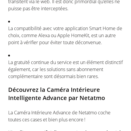
transitent
via le web. Il
est
donc
primordial
qu’elles
ne
puisse
pas
être
interceptées
.
La
compatibilité
avec
votre
application Smart Home de
choix,
comme
Alexa
ou
Apple
HomeKit
,
est
un
autre
point à
vérifier
pour
éviter
toute
déconvenue
.
La
gratuité
continue du service
est
un
élément
distinctif
é
galement
, car les solutions sans abonnement
complémentaire
sont
désormais
bien
rares
.
Découvrez
la
Caméra
Intérieure
Intelligente
Advance par
Netatmo
La
Caméra
Intérieure
Advance de
Netatmo
coche
toutes
ces
cases et bien plus
encore !