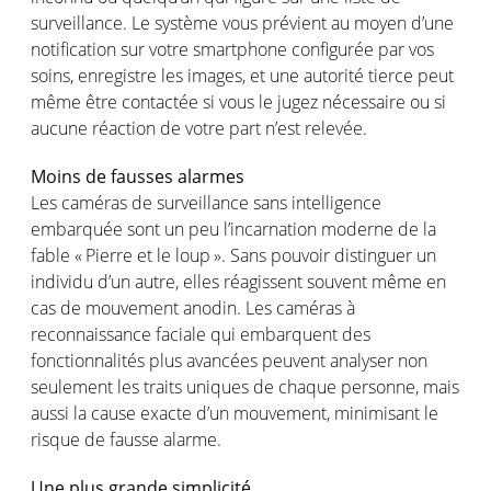
surveillance. Le
système
vous
prévient
au
moyen
d’une
notification sur
votre
smartphone
configurée
par
vos
soins
,
enregistre
les images, et
une
autorité
tierce
peut
même
être
contactée
si
vous
le
jugez
nécessaire
ou
si
aucune
réaction
de
votre
part
n’est
relevée
.
Moins
de
fausses
alarmes
Les
caméras
de surveillance sans intelligence
embarquée
sont
un peu
l’incarnation
moderne
de la
fable « Pierre et le
loup
». Sans
pouvoir
distinguer
un
individu
d’un
autre
,
elles
réagissent
souvent
même
en
cas
de
mouvement
anodin
. Les
caméras
à
reconnaissance
faciale
qui
embarquent
des
fonctionnalités
plus
avancées
peuvent
analyser
non
seulement
les traits
uniques
de
chaque
personne
,
mais
aussi
la cause
exacte
d’un
mouvement
,
minimisant
le
risque
de
fausse
alarme
.
Une plus
grande
simplicité