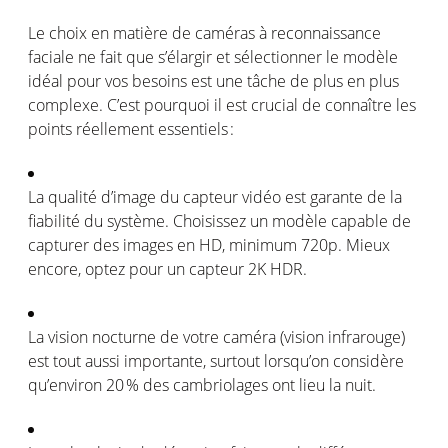
Le choix
en
matière de
caméras
à reconnaissance
faciale
ne fait que
s’élargir
et
sélectionner
le
modèle
idéal
pour
vos
besoins
est
une
tâche
de plus
en
plus
complexe
.
C’est
pourquoi
il
est
crucial de
connaître
les
points
réellement
essentiels
:
La
qualité
d’image
du
capteur
vidéo
est
garante
de la
fiabilité
du
système
.
Choisissez
un
modèle
capable de
capturer des images
en
HD, minimum 720p.
Mieux
encore,
optez
pour un
capteur
2K HDR
.
La vision nocturne de
votre
caméra
(vision
infrarouge
)
est
tout
aussi
importante
, surtout
lorsqu’on
considère
qu’environ
20 % des
cambriolages
ont
lieu la nuit.