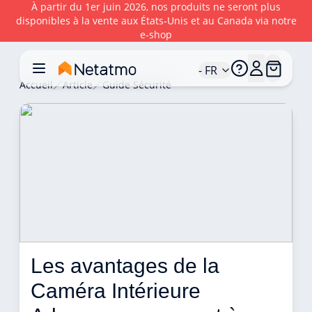
À partir du 1er juin 2026, nos produits ne seront plus
disponibles à la vente aux États‑Unis et au Canada via notre
e‑shop
- FR
Accueil
Article
Guide Sécurité
Les avantages de la 
Caméra Intérieure 