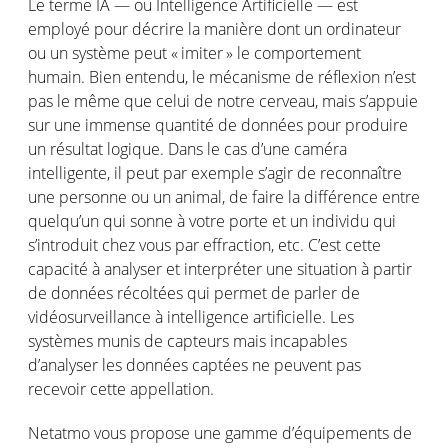
Le
terme
IA —
ou
Intelligence
Artificielle
—
est
employé
pour
décrire
la manière
dont
un
ordinateur
ou
un
système
peut
«
imiter
» le
comportement
humain
. Bien entendu, le
mécanisme
de
réflexion
n’est
pas le
même
que
celui
de
notre
cerveau
,
mais
s’appuie
sur
une
immense
quantité
de données pour
produire
un
résultat
logique
. Dans le
cas
d’une
caméra
intelligente
,
il
peut
par
exemple
s’agir
de
reconnaître
une
personne
ou
un animal, de faire la
différence
entre
quelqu’un
qui
sonne
à
votre
porte
et un
individu
qui
s’introduit
chez
vous
par effraction, etc.
C’est
cette
capacité
à
analyser
et
interpréter
une
situation
à
partir
de données
récoltées
qui
permet
de
parler
de
vidéosurveillance
à intelligence
artificielle
. Les
systèmes
munis
de
capteurs
mais
incapables
d’analyser
les données
captées
ne
peuvent
pas
recevoir
cette
appellation.
Netatmo
vous
propose
une
gamme
d’équipements
de