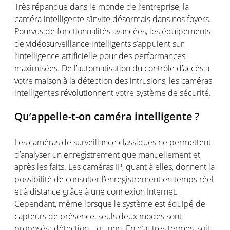
Très
répandue
dans le monde de
l’entreprise
, la
caméra
intelligente
s’invite
désormais
dans
nos
foyers.
Pourvus
de
fonctionnalités
avancées
, les
équipements
de
vidéosurveillance
intelligent
s
s
’appuient
sur
l
’intelligence
a
rtificielle
pour des performances
m
aximisées
.
De
l
’automatisation
du
c
ontrôle
d
’accès
à
v
otre
m
aison
à la
d
étection
des intrusions, les
c
améras
i
ntelligentes
r
évolutionnent
v
otre
s
ystème
de
s
écurité
.
Qu’appelle
-t-on
caméra
intelligente
?
Les
caméras
de surveillance
classiques
ne
permettent
d’analyser
un
enregistrement
que
manuellement
et
après les faits. Les
caméras
IP, quant à
elles
,
donnent
la
possibilité
de consulter
l’enregistrement
en
temps
réel
et à distance grâce à
une
connexion
Internet.
Cependant
,
même
lorsque
le
système
est
équipé
de
capteurs
de
présence
, seuls deux modes
sont
proposés
:
détection
…
ou
non. En
d’autres
termes
,
soit