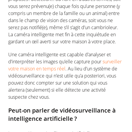
vous
serez
prévenu
(e)
chaque
fois
qu’une
personne
(y
compris
un
membre
de la
famille
ou
un animal) en
tre
dans le
champ
de vision des
caméras
,
soit
vous
ne
serez
pas
notifié
(e),
même
s’il
s’agit
d’un
cambrioleur
.
La
caméra
intelligente
met fin à
cette
inquiétude
en
gardant un
œil
averti
sur
votre
maison
à
votre
place.
Une
caméra
intelligente
est
capable
d’analyser
et
d’interpréter
les images
qu’elle
capture pour
surveiller
votre maison en temps réel
. Au lieu d’un
système
de
vidéosurveillance
qui
n’est
utile
qu’a
posteriori,
vous
pouvez
donc
compter
sur
une
solution qui
vous
alertera
(
seulement
)
si
elle
détecte
une
activité
suspecte
chez
vous
.
Peut
-on
parler
de
vidéosurveillance
à
intelligence
artificielle
?