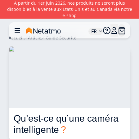
À partir du 1er juin 2026, nos produits ne seront plus
disponibles à la vente aux États‑Unis et au Canada via notre
e‑shop
- FR
Accueil
Article
Guide Sécurité
Qu’est-ce qu’une caméra 
intelligente 
?