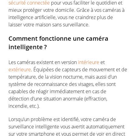
sécurité co
n
nectée
pour
vous
faciliter
le
quotidien
et
mieux
protéger
votre
domicile. Grâce à
vos
caméras
à
intelligence
artificielle
,
vous
ne
craindrez
plus de
laisser
votre
maison
sans surveillance.
Comment
fonctionne
une
caméra
intelligente
?
Les
caméras
existent
en
version
intéri
e
ure
et
extérieure
.
Équipées
de
capteurs
de
mouvement
et de
température
, de la vision nocturne,
mais
aussi
d’un
système
de reconnaissance des visages,
elles
sont
capables
de
réagir
immédiatement
en
cas
de
détection
d’une
situation
anormale
(effraction,
incendie
, etc.).
Lorsqu’un
problème
est
identifié
,
votre
caméra
de
surveillance
intelligente
vous
avertit
automatiquement
sur votre smartphone
et vous permet
de voir en direct