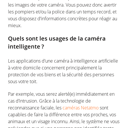
les images de votre caméra
.
Vous pouvez donc avertir
l
es pompiers et/
ou
la police
dans un temps record,
et
vous
dispose
z
d’informations
concrètes
pour
réagir
au
mieux
.
Quels
sont
les usages de la
caméra
intelligente
?
Les applications
d’une
caméra
à intelligence
artificielle
à
votre
domicile
concernent
principalement
la
protection de
vos
biens
et la
sécurité
des
personnes
sous
votre
toit
.
Par
exemple
,
vous
serez
alerté
(e)
immédiatement
en
cas
d’intrusion
. Grâce à la
technologie
de
reconnaissance
faciale
, les
c
améras
Netatmo
sont
capables
de faire la
différence
entre
vos
proches
,
vos
animaux
et un visage inconnu.
Ainsi
, le
système
ne
vous