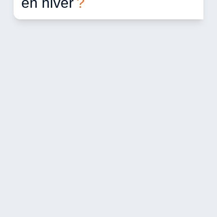
en hiver 
?