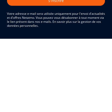
S'inscrire
Votre adresse e-mail sera utilisée uniquement pour l'envoi d'actualités
et d'offres Netatmo. Vous pouvez vous désabonner à tout moment via
le lien présent dans nos e-mails. En savoir plus sur la gestion de vos
données personnelles.
Acheter les produits
Tous les produits