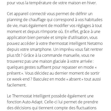
pour
vous
la
température
de
votre
maison
en
hiver.
Cet
appareil
connecté
vous
permet
de
définir
un
planning de
chauffage
qui correspond à
vos
habitudes
de vie,
mais
également
de modifier
vos
réglages
à tout
moment et
depuis
n’importe
où
. En
effet
, grâce à
une
application bien pensée et simple
d’utilisation
,
vous
pouvez
accéder
à
votre
thermostat intelligent
Netatmo
depuis
votre
smartphone. Un
imprévu
vous
fait
rentrer
plus
tôt
?
Grâce
à la
commande
manuelle
,
vous
ne
trouverez
pas
une
maison
glaciale
à
votre
arrivée
:
quelques
gestes
suffisent
pour
repasser
en
mode «
présent
». Vous
décidez
au dernier moment de
sortir
ce
week-
end ?
Basculez
en
mode « absent » tout
aussi
facilement
.
Le
T
hermostat
I
ntelligent
possède
également
une
fonction
Auto-Adapt
. Celle-ci
lui
permet
de prendre
des
décisions
qui
tiennent
compte
des fluctuations