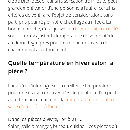
d’être bien
dosée
. Car
si
la sensation de
frilosité
peut
grandement
varier
d’une
personne
à
l’autre
,
certains
critères
doivent
faire
l’objet
de
considérations
sans
parti pris pour
régler
votre
chauffage
au
mieux
. La
bonne nouvelle,
c’est
qu’avec
un
thermostat connecté
,
vous
pourrez
ajuster
la
température
de
votre
intérieur
au demi-
degré
près
pour
maintenir
un
niveau
de
chaleur
idéal
à tout moment.
Quelle
température
en
hiver selon la
pièce ?
Lorsqu’on
s’interroge
sur la
meilleure
température
pour
une
maison
en
hiver,
c’est
le point que
l’on
peut
avoir
tendance à
oublier
: la
température de confort
varie d’une pièce à l’autre
!
Dans les
pièces
à vivre, 19° à 21 °C
Salon, salle à manger, bureau, cuisine…
ces
pièces
où