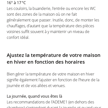
16° à 17 °C
Les couloirs, la
buanderie
,
l’entrée
ou
encore les WC
sont
des zones de la
maison
où
on ne fait
généralement
que passer. Inutile,
donc
, de
monter
les
chauffages
,
d’autant
que la
température
des
pièces
voisines
suffit
souvent
à y
maintenir
un
niveau
de
confort
idéal
.
Ajustez
la
température
de
votre
maison
en
hiver
en
fonction
des
horaires
Bien
gérer
la
température
de
votre
maison
en
hiver
signifie
également
l’ajuster
en
fonction
de
l’heure
de la
journée
et de
vos
allées et venues.
La
journée
,
quand
vous
êtes
là
Les
recommandations
de l’ADEME
1
(
en
dehors des
chambres
)
s’entendent
durant
la
journée
et
quand
vous