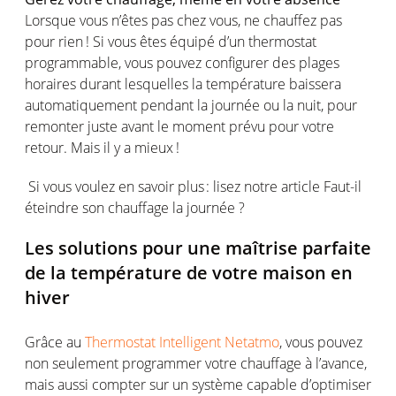
Lorsque
vous
n’êtes
pas chez
vous
, ne
chauffez
pas
pour
rien !
Si
vous
êtes
équipé
d’un thermostat
programmable,
vous
pouvez
configurer
des plages
horaires
durant
lesquelles
la
température
baissera
automatiquement
pendant la
journée
ou
la nuit
, pour
remonter
juste
avant
le moment
prévu
pour
votre
retour. Mais il y a
mieux
!
Si
vous
voulez
en
savoir
plus :
lisez
notre
article
Faut-il
éteindre
son
chauffage
la
journée
?
Les solutions pour
une
maîtrise
parfaite
de la
température
de
votre
maison
en
hiver
Grâce
au
T
hermostat
I
ntelligent
Netatmo
,
vous
pouvez
non
seulement
programmer
votre
chauffage
à
l’avance
,
mais
aussi
compter
sur un
système
capable
d’optimiser