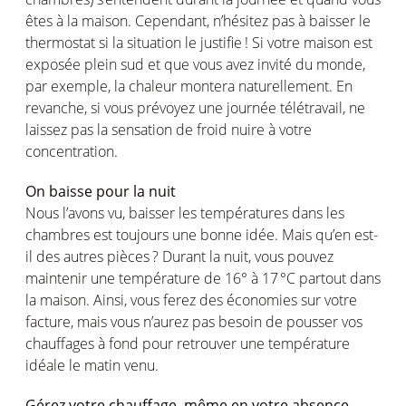
êtes
à la
maison
.
Cependant
,
n’hésitez
pas à
baisser
le
thermostat
si
la situation le
justifie
! Si
votre
maison
est
exposée
plein
sud
et que
vous
avez
invité
du monde,
par
exemple
, la
chaleur
montera
naturellement
. En
revanche,
si
vous
prévoyez
une
journée
télétravail
, ne
laissez pas la sensation de
froid
nuire
à
votre
concentration.
On
baisse
pour la nuit
Nous
l’avons
vu,
baisser
les
températures
dans les
chambres
est
toujours
une
bonne idée. Mais
qu’en
est
-
il des
autres
pièces
? Durant la nuit,
vous
pouvez
maintenir
une
température
de 16° à 17 °C
partout
dans
la
maison
.
Ainsi
,
vous
ferez
des
économies
sur
votre
facture,
mais
vous
n’aurez
pas
besoin
de
pousser
vos
chauffages
à fond pour
retrouver
une
température
idéale
le matin
venu
.
Gérez
votre
chauffage
,
même
en
votre
absence