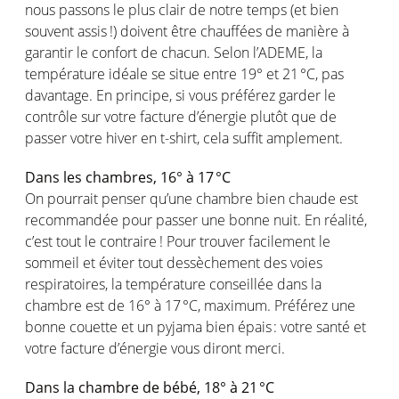
nous
passons
le plus
clair
de
notre
temps (et bien
souvent
assis
!)
doivent
être
chauffées
de manière à
garantir
le
confort
de chacun.
Selon
l’ADEME
,
la
température
idéale
se
situe
entre 19° et 21 °C
, pas
davantage
. En
principe
,
si
vous
préférez
garder
le
contrôle
sur
votre
facture
d’énergie
plutôt
que de
passer
votre
hiver
en
t-shirt,
cela
suffit
amplement
.
Dans les
chambres
, 16° à 17 °C
On
pourrait
penser
qu’une
chambre bien
chaude
est
recommandée
pour passer
une
bonne nuit. En
réalité
,
c’est
tout le
contraire !
Pour
trouver
facilement
le
sommeil
et
éviter
tout
dessèchement
des
voies
respiratoires
,
la
température
conseillée
dans la
chambre
est
de 16° à 17 °
C
,
maximum.
Préférez
une
bonne
couette
et un
pyjama
bien
épais
:
votre
santé et
votre
facture
d’énergie
vous
diront
merci.
Dans la chambre de
bébé
, 18° à 21 °C