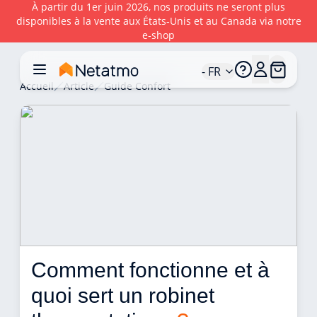
À partir du 1er juin 2026, nos produits ne seront plus
disponibles à la vente aux États‑Unis et au Canada via notre
e‑shop
- FR
Accueil
Article
Guide Confort
Comment fonctionne et à 
quoi sert un robinet 