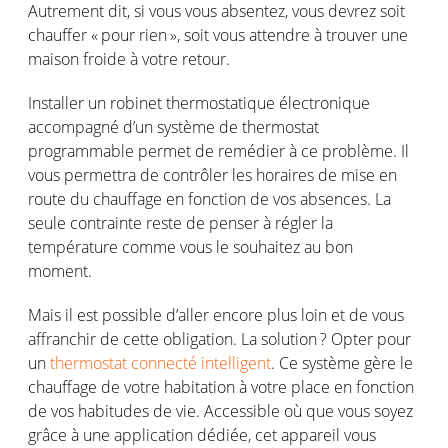
Autrement
dit
,
si
vous
vous
absentez
,
vous
devrez
soit
chauffer « pour rien »,
soit
vous
attendre
à
trouver
une
maison
froide
à
votre
retour.
Installer
un
robinet
thermostatique
électronique
accompagné
d’
un
système
de
thermostat
programmable
permet
de
remédier
à
ce
problème
.
Il
vous
permettra
de
contrôler
le
s
horaires
de mise
en
route du
chauffage
en
fonction
de
vos
absences
.
La
seule
contrainte
reste
de
penser
à
régler
la
température
comme
vous
le
souhaitez
au bon
moment.
Mais il
est
possible
d’aller
encore plus loin et de
vous
affranchir
de
cette
obligation. La
solution ?
Opter pour
un
t
hermostat
connecté intelligent
. Ce
système
gère
le
chauffage
de
votre
habitation à
votre
place
en
fonction
de
vos
habitudes de vie.
Accessible
où
que
vous
soyez
grâce à
une
application
dédiée
,
cet
appareil
vous