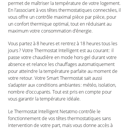
permet
de
maîtriser
la
température
de
votre
logement
.
En
l’associant
à
vos
têtes
thermostatiques
connectées
, il
vous
offre
un
contrôle
maximal
pièce par pièce,
pour
un
confort
thermique
optim
al
,
tout
en
réduisant
au
maximum
votre
consommation
d’énergie
.
Vous
partez
à 8
heures
et
rentrez
à 18
heures
tous
les
jours
?
Votre
Thermostat Intelligent
est
au
courant :
il
passe
votre
chaudière
en
mode hors-gel
durant
votre
absence et relance les
chauffages
automatiquement
pour
atteindre
la
température
parfaite
au moment de
votre
retour.
Votre
Smart Thermostat
sait
aussi
s’adapter
aux conditions
ambiantes
:
météo
, isolation,
nombre
d’occupant
s
.
T
out
est
pris
en
compte
pour
vous
garantir
la
température
idéale
.
Le
Thermostat Intelligent
Netatmo
contrôle
le
fonctionnement
de
vos
têtes
thermostatiques
sans
intervention de
votre
part,
mais
vous
donne
accès
à