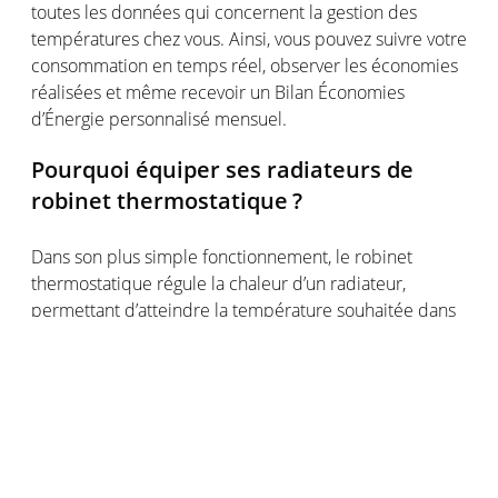
toutes
les données qui
concernent
la gestion des
températures
chez
vous
.
Ainsi
,
vous
pouvez
suivre
votre
consommation
en
temps
réel
, observer les
économies
réalisées
et
même
recevoir
un Bilan
Économies
d’Énergie
personnalisé
mensuel
.
Pourquoi
équiper
ses
radiateurs
de
robinet
thermostatique
?
Dans son plus simple
fonctionnement
, le
robinet
thermostatique
régule
la
chaleur
d’un
radiateur
,
permettant
d’atteindre
la
température
souhaitée
dans
la pièce
où
il se
trouve
. Cette
apparente
simplicité
s’accompagne
de
nombreux
avantages
,
notamment
en
matière de
confort
thermique
et de
rentabilité
.
Une
température
parfaitement
maîtrisée
, pièce par
pièce
Le
robinet
thermostatique
sert
avant
tout à
régler
la