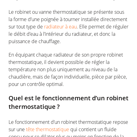
Le
robinet
ou
vanne
thermostatique
se
présente
sous
la
forme
d’une
poignée
à
tourner
installée
directement
sur
tout type de
radiateur à eau
. Elle
permet
de
réguler
le
débit
d’eau
à
l’intérieur
du
radiateur
, et
donc
la
puissance de
chauffage
.
En
équipant
chaque
radiateur
de son propre
robinet
thermostatique
, il
devient
possible de
régler
la
température
non plus
uniquement
au
niveau
de la
chaudière
,
mais
de façon
individuelle
, pièce par pièce,
pour un
contrôle
optimal
.
Quel
est
le
fonctionnement
d’un
robinet
thermostatique
?
Le
fonctionnement
d’un
robinet
thermostatique
repose
sur
une
tête thermostatique
qui
contient
un
fluide
conçu
pour se dilater plus
ou
moins
en
fonction
de la