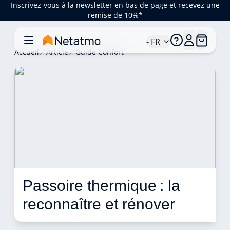
Inscrivez-vous à la newsletter en bas de page et recevez une
remise de 10%*
- FR
Accueil
Article
Guide Confort
Passoire thermique : la 
reconnaître et rénover