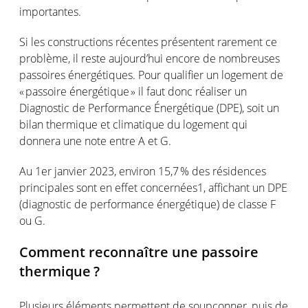
importantes
.
Si les constructions
récentes
présentent
rarement
ce
problème
, il
reste
aujourd’hui
encore de
nombreuses
passoires
énergétiques
.
Pour qualifier un
logement
de
«
passoire
énerg
étique
» il faut
donc
réaliser
un
Diagnostic
de Performance
Énergétique
(DPE)
,
soit
un
bilan
thermique
et
climatique
du
logement
qui
donnera
une
note entre A et G.
Au 1
er
janvier
2023, e
nviron
15
,7 % des
résidences
principales
sont
en
effet
concernées
1
,
affichant
un DPE
(diagnostic de performance
énergétique
) de
classe
F
ou
G.
Comment
reconnaître
une
passoire
thermique
?
Plusieurs
éléments
permettent
de
soupçonner
,
puis
de