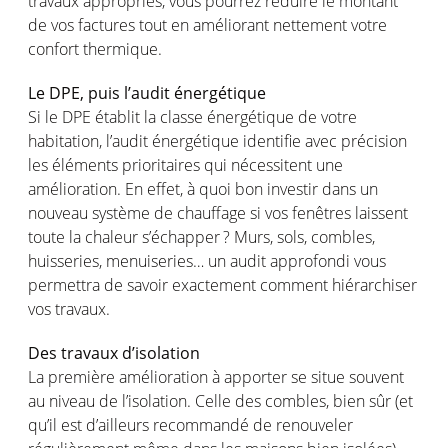
travaux
appropriés
,
vous
pourrez
réduire
le
montant
de
vos
factures tout
en
améliorant
nettement
votre
confort
thermique
.
Le DPE,
puis
l’audit
énergétique
Si le DPE
établit
la
classe
énergétique
de
votre
habitation,
l’audit
énergétique
identifie
avec
précision
les
éléments
prioritaires
qui
nécessitent
une
amélioration
. En
effet
, à quoi bon
investir
dans un
nouveau
système
de
chauffage
si
vos
fenêtres
laissent
toute
la
chaleur
s’échapper
? Murs, sols, combles,
huisseries
,
menuiseries
… un audit
approfondi
vous
permettra
de savoir
exactement
comment
hiérarchiser
vos
travaux.
Des travaux
d’isolation
La première
amélioration
à
apporter
se
situe
souvent
au
niveau
de
l’isolation
. Celle des combles, bien
sûr
(et
qu’il
est
d’ailleurs
recommandé
de
renouveler