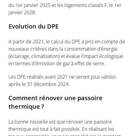
du 1
er
janvier
2025
et les
logements
classés
F, le 1
er
janvier
2028.
Evolution du DPE
A
partir
de
2021, le
calcul
du DPE a pris
en
compte
de
nouveaux
critères
dans la
consommation
d’énergie
(
éclairage
,
climatisation
) et
évalue
l’
impact
écologique
en
termes
d'émi
s
sion
de
gaz
à
effet
de serre
.
Les DPE
réalisés
avant
2021
ne
seront
plus
valides
après le 31
décembre
2024.
Comment
rénover
une
passoire
thermique
?
La bonne nouvelle
est
que
rénover
une
passoire
thermique
est
tout à fait possible. En
réalisant
les