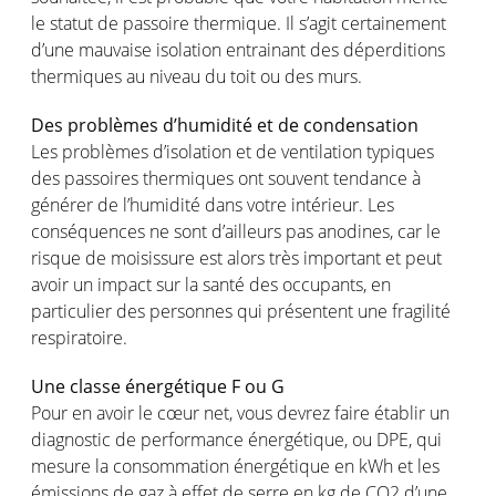
le
statut
de
passoire
thermique
.
Il
s’agit
certainement
d’une
mauvaise
isolation
entrainant
des
déperditions
thermiques
au
niveau
du
toit
ou
des
murs
.
Des
problèmes
d’humidité
et de condensation
Les
problèmes
d’isolation
et de ventilation
typiques
des
passoires
thermiques
ont
souvent
tendance à
générer
de
l’humidité
dans
votre
intérieur
. Les
conséquences
ne
sont
d’ailleurs
pas
anodines
, car le
risque
de
moisissure
est
alors
très important et
peut
avoir
un impact sur la
santé
des occupants,
en
particulier des
personnes
qui
présentent
une
fragilité
respiratoire
.
Une
classe
énergétique
F
ou
G
Pour
en
avoir
le
cœur
net,
vous
devrez
faire
établir
un
diagnostic
de performance
énergétique
,
ou
DPE
, qui
mesure
la
consommation
énergétique
en
kWh
et
les
émissions
de
gaz
à
effet
de
serre
en
kg de C
O2
d’une