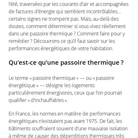
l’été
,
traversées
par les courants
d’air
et
accompagnées
de factures
d’énergie
qui
semblent
incontrôlables
…
certains
signes
ne
trompent
pas. Mais, au-
delà
des
doutes
, comment
déterminer
si
vous
vivez
réellement
dans
une
passoire
thermique
? Comment faire pour y
remédier
?
Découvrons
ce
qu’il
faut savoir sur les
performances
énergétiques
de
votre
habitation.
Qu’est-ce
qu’une
passoire
thermique
?
Le
terme
«
passoire
thermique
» —
ou
«
passoire
énergétique
» —
désigne
les
logements
particulièrement
énergivores
,
ceux
que
l’on
pourrait
qualifier «
d’inchauffables
».
En France, les
normes
en
matière de performances
énergétiques
n’existaient
pas
avant
1975. De
fait
, les
bâtiments
souffraient
souvent
d’une
mauvaise
isolation
à
même
de causer des
déperditions
thermiques
très