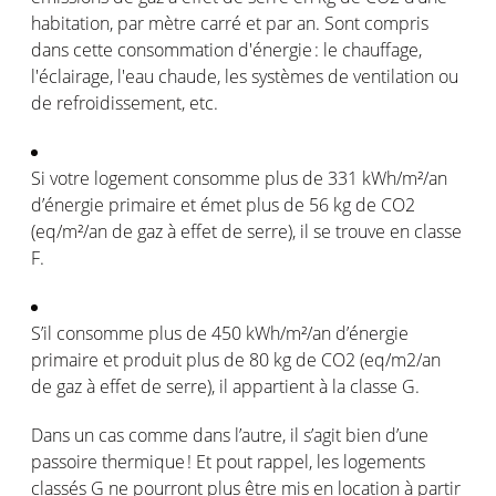
habitation
,
par
mètre
carré
et par an
.
Sont
compris
dans
cette
consommation
d'énergie
: le
chauffage
,
l'éclairage
,
l'eau
chaude
, les
systèmes
de ventilation
ou
de
refroidissement
, etc.
Si
votre
logement
consomme
plus de 331 kWh/m²/an
d’énergie
primaire
et
émet
plus de 56 kg de CO2
(eq/m²/an de
gaz
à
effet
de serre), il se
trouve
en
classe
F
.
S’il
consomme
plus de 450 kWh/m²/an
d’énergie
primaire
et
produit
plus de 80 kg de CO2 (eq/m2/an
de
gaz
à
effet
de serre), il
appartient
à la
classe
G
.
Dans un
cas
comme
dans
l’autre
, il
s’agit
bien
d’une
passoire
thermique
!
Et pout rappel, les
logements
classés
G ne
pourront
plus
être
mis
en
location
à
partir