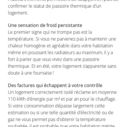
confirmer le
statut
de
passoire
thermique
d’un
logement
.
Une sensation de
froid
persistante
Le premier
signe
qui ne trompe pas
est
la
température
. Si
vous
ne
parvenez
pas à
maintenir
une
chaleur
homogène
et
agréable
dans
votre
habitation
même
en
poussant
les
radiateurs
au maximum, il y a
fort à
parier
que
vous
vivez
dans
une
passoire
thermique
. Et
en
été
,
votre
logement
s’apparente
sans
doute à
une
fournaise
!
Des factures qui
échappent
à
votre
contrôle
Un
logement
correctement
isolé
réclame
en
moyenne
110 kWh
d’énergie
par m² et par
an
pour le
chauffage
.
Si
votre
consommation
dépasse
largement
cette
estimation
ou
si
une
telle
quantité
d’électricité
ou
de
gaz
ne
vous
permet
pas
d’obtenir
la
température
souhaitée
, il
est
probable que
votre
habitation
mérite