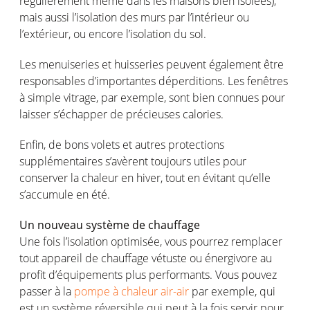
régulièrement
même
dans les
maisons
bien
isolées
),
mais
aussi
l’isolation
des
murs
par
l’intérieur
ou
l’extérieur
,
ou
encore
l’isolation
du sol.
Les
menuiseries
et
huisseries
peuvent
également
être
responsables
d’importantes
déperditions
. Les
fenêtres
à simple
vitrage
, par
exemple
,
sont
bien
connues
pour
laisser
s’échapper
de
précieuses
calories.
Enfin
, de bons volets et
autres
protections
supplémentaires
s’avèrent
toujours
utiles
pour
conserver la
chaleur
en
hiver, tout
en
évitant
qu’elle
s’accumule
en
été
.
Un nouveau
système
de
chauffage
Une
fois
l’isolation
optimisée
,
vous
pourrez
remplacer
tout
appareil
de
chauffage
vétuste
ou
énergivore
au
profit
d’équipements
plus performants.
Vous
pouvez
passer à la
pompe à chaleur air-air
par
exemple
, qui
est
un
système
réversible
qui
peut
à la
fois
servir
pour