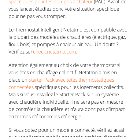
spécifiques pour les pompes à chaleur
(PAC)
. Avant de
vous
lancer,
étudiez
donc
votre
situation
spécifique
pour ne pas
vous
tromper
.
Le Thermostat Intelligent
Netatmo
est
compatible avec
la
plupart
des
modèles
de
chaudières
(
électrique
,
gaz
,
fioul
,
bois
) et
pompes
à
chaleur
air-eau
. Un
doute ?
Vérifiez
sur
check.netatmo.com
.
Attention
également
au choix de
votre
thermostat
si
vous
êtes
en
chauffage
collectif
.
Netatmo
a mis
en
place un
Starter Pack
avec têtes thermostatiques
connectées
spécifiques
pour les
logements
collectifs
.
Mais
s
i
vous
installez
le Starter Pack sur un
système
avec
chaudière
individuelle
, il ne sera pas
en
mesure
de
contrôler
la
chaudière
et
n'aura
donc
pas
d'impact
en
termes
d'économies
d'énergie
.
Si
vous
optez
pour un
modèle
connecté
,
vérifiez
aussi