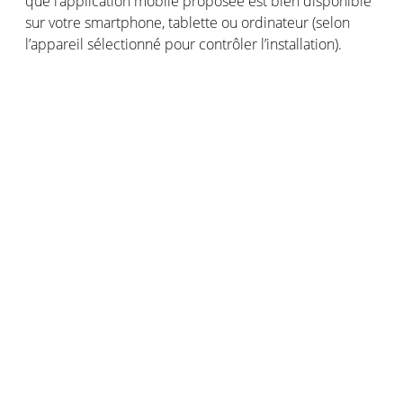
que
l’application
mobile
proposée
est
bien disponible
sur
votre
smartphone,
tablette
ou
ordinateur
(
selon
l’appareil
sélectionné
pour
contrôler
l’installation
).
Travaillez
toujours
avec le courant coupé
C’est
une
précaution
qui
mérite
vraiment
d’être
rappelée
: pour
votre
sécurité
, ne
démarrez
jamais de
travaux
électriques
sans
avoir
coupé
l’alimentation
générale
de
votre
habitation !
Démontez
votre
ancien
thermostat
Avant de tout
démonter
, il
est
utile
d’identifier
les
câbles
, par
exemple
en
prenant
des photos et/
ou
en
y
collant
des
étiquettes
.
Ainsi
, au moment
d’installer
le
nouveau thermostat,
vous
saurez
où
chaque
fil doit
aller
.
Pour
démonter
un thermostat, il
s’agit
le plus
souvent
de
dévisser
ou
de
déclipser
le
boîtier
,
puis
de le
déconnecter
des
câbles
auxquels
il
était
relié
.