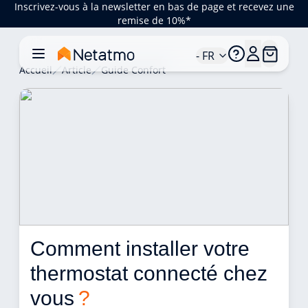
Inscrivez-vous à la newsletter en bas de page et recevez une
remise de 10%*
- FR
Accueil
Article
Guide Confort
Comment installer votre 
thermostat connecté chez 
vous 
?