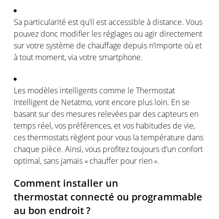
Sa
particularité
est
qu’il
est
accessible à distance. Vous
pouvez
donc
modifier les
réglages
ou
agir
directement
sur
votre
système
de
chauffage
depuis
n’importe
où
et
à tout moment, via
votre
smartphone.
Les
modèles
intelligents
comme
le
Thermostat
Intelligent de
Netatmo
,
vont
encore plus loin. En se
basant
sur des
mesures
relevées
par des
capteurs
en
temps
réel
,
vos
préférences
, et
vos
habitudes de vie,
ces
thermostats
règlent
pour
vous
la
température
dans
chaque
pièce.
Ainsi
,
vous
profitez
toujours
d’un
confort
optimal
, sans jamais « chauffer pour rien ».
Comment installer un
thermostat
connecté
ou
programmable
au bon
endroit
?