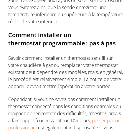
zone très
exposée
aux rayons du soleil
sont
à
proscrire
.
Vous
éviterez
ainsi
que la sonde
enregistre
une
température
inférieure
ou
supérieure à la
température
réelle
de
votre
intérieur
.
Comment installer un
thermostat
programmable :
pas à pas
Savoir comment installer un thermostat sans fil sur
votre
chaudière
à
gaz
ou
remplacer
votre
thermostat
existant
peut
dépendre
des
modèles
,
mais
,
en
général
,
le
procédé
est
relativement
simple. La notice de
votre
appareil
devrait
mettre
l’opération
à
votre
portée
.
Cependant
,
si
vous
ne
savez
pas comment installer un
thermostat
connecté
dans les conditions
optimales
ou
craignez
de
rencontrer
des
difficultés
,
n’hésitez
jamais
à faire
appel
à un
installateur
.
D’ailleurs
,
passer par un
professionnel
est
également
indispensable
si
vous