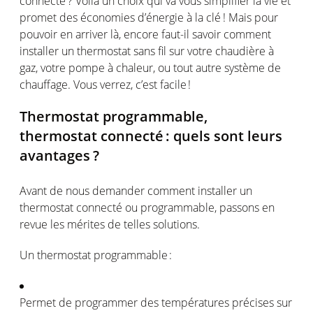
connecté
? Voilà un choix qui
va
vous
simplifier la vie et
promet
des
économies
d’énergie
à la
clé
! Mais pour
pouvoir
en
arriver
là
, encore faut-il savoir comment
installer un thermostat sans fil sur
votre
chaudière
à
gaz
,
votre
pompe
à
chaleur
,
ou
tout
autre
système
de
chauffage
. Vous
verrez
,
c’est
facile
!
Thermostat programmable,
thermostat
connecté
:
quels
sont
leurs
avantages
?
Avant de nous demander comment installer un
thermostat
connecté
ou
programmable,
passons
en
revue les
mérites
de
telles
solutions.
Un thermostat
programmable :
Permet
de programmer des
températures
précises sur