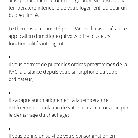
ainsi
parfaitement
pour
une
régulation
simpliste
de la
température
intérieure
de
votre
logement
,
ou
pour un
budget
limité
.
Le thermostat
connecté
pour PAC
est
lui
associé
à
une
application
domotique
qui
vous
offre
plusieurs
fonctionnalités
intelligentes
:
il
vous
permet
de
piloter
les
ordres
programmés
de la
PAC, à distance
depuis
votre
smartphone
ou
votre
ordinateur
;
il
s’adapte
automatiquement
à la
température
extérieure
ou
l'isolation
de
votre
maison
pour
anticiper
le
démarrage
du
chauffage
;
il
vous
donne
un
suivi
de
votre
consommation
en