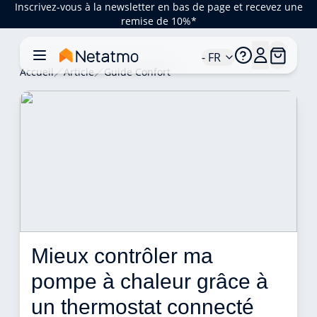
Inscrivez-vous à la newsletter en bas de page et recevez une
remise de 10%*
- FR
Accueil
Article
Guide Confort
Mieux contrôler ma 
pompe à chaleur grâce à 
un thermostat connecté