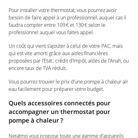
Pour installer
votre
thermostat,
vous
pourrez
avoir
besoin
de faire
appel
à un
professionnel
,
auquel
cas
il
faudra
compter
entre 109 € et 130 €
selon
le
professionnel
auquel
vous
faites
appel
.
Un
coût
qui
vient
s’ajouter
à
celui
de
votre
PAC,
mais
qui
est
vite
amorti
grâce aux aides
financières
proposées
par
l’Etat
:
crédit
d’impôt
, aides de
l’Anah
,
ou
encore
taux
de TVA
réduit
.
Vous
pourrez
trouver
le prix
d’une
pompe
à
chaleur
air
eau
facilement
pour
préparer
votre
budget.
Quels
accessoires
connectés
pour
accompagner
un thermostat pour
pompe
à
chaleur
?
Netatmo
vous
propose toute
une
gamme
d’appareils