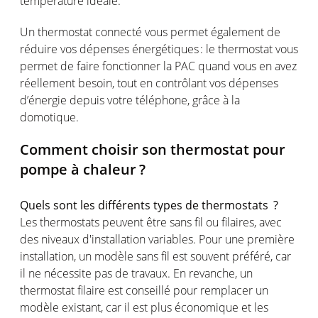
température
idéale
.
Un thermostat
connecté
vous
permet
également
de
réduire
vos
dépenses
énergétiques
: le thermostat
vous
permet
de faire
fonctionner
la PAC
quand
vous
en
avez
réellement
besoin
, tout
en
contrôlant
vos
dépenses
d’énergie
depuis
votre
téléphone
, grâce à la
domotique
.
Comment
choisir
son thermostat
pour
pompe
à
chaleur
?
Quels
sont
les
différents
types de
thermostats ?
Les thermostats
peuvent
être
sans fil
ou
filaires
, avec
des
niveaux
d'installation
variables. Pour
une
première
installation, un
modèle
sans fil
est
souvent
préféré
, car
il ne
nécessite
pas de travaux. En revanche, un
thermostat
filaire
est
conseillé
pour
remplacer
un
modèle
existant
, car il
est
plus
économique
et les