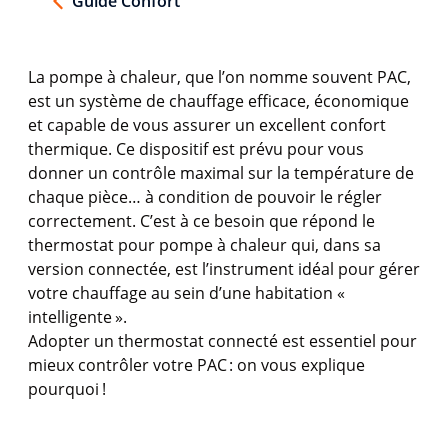
Guide Confort
La
pompe
à
chaleur
, que
l’on
nomme
souvent
PAC,
est
un
système
de
chauffage
efficace
,
économique
et capable de
vous
assurer un excellent
confort
thermique
. Ce
dispositif
est
prévu
pour
vous
donner un
contrôle
maximal sur la
température
de
chaque
pièce… à condition de
pouvoir
le
régler
correctement
.
C’est
à
ce
besoin
que
répond
le
thermostat
pour
pompe
à
chaleur
qui, dans
sa
version
connectée
,
est
l’instrument
idéal
pour
gérer
votre
chauffage
au sein
d’une
habitation «
intelligente
».
Adopter un thermostat
connecté
est
essentiel
pour
mieux
contrôler
votre
PAC :
on
vous
explique
pourquoi
!