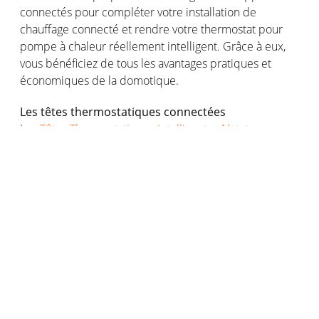
connectés
pour
compléter
votre
installation de
chauffage
connecté
et
rendre
votre
thermostat pour
pompe
à
chaleur
réellement
intelligent. Grâce à
eux
,
vous
bénéficiez
de
tous
les
avantages
pratiques et
économiques
de la
domotique
.
Les
têtes
thermostatiques
connectées
Les
Têtes Thermostatiques Intelligentes Netatmo
s’installent
en
quelques
gestes
sur
vos
radiateurs
reliés
à
une
chaudière
.
Grâce
à
eux
,
vous
pouvez
contrôler
avec
précision
et de manière
individuelle
le
chauffage
dans
chaque
pièce de la
maison
.
Idéal
pour
maîtriser
votre
consommation
tout
en
vous
assurant
un
meilleur
confort
au
quotidien
.
Le
capteur
de
qualité
de
l’air
intérieur
intelligent
Le
Capteur de Qualité de l'Air Intérieur Intelligent
s’associe
à
votre
thermostat pour
pompe
à
chaleur
pour
vous
assurer
une
maison
plus
agréable
et plus